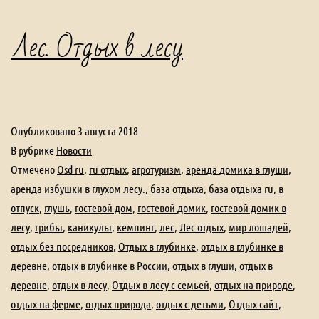
Лес. Отдых в лесу
Опубликовано
3 августа 2018
В рубрике
Новости
Отмечено
Osd ru
,
ru отдых
,
агротуризм
,
аренда домика в глуши
,
аренда избушки в глухом лесу.
,
база отдыха
,
база отдыха ru
,
в
отпуск
,
глушь
,
гостевой дом
,
гостевой домик
,
гостевой домик в
лесу
,
грибы
,
каникулы
,
кемпинг
,
лес
,
Лес отдых
,
мир лошадей
,
отдых без посредников
,
Отдых в глубинке
,
отдых в глубинке в
деревне
,
отдых в глубинке в России
,
отдых в глуши
,
отдых в
деревне
,
отдых в лесу
,
Отдых в лесу с семьей
,
отдых на природе
,
отдых на ферме
,
отдых природа
,
отдых с детьми
,
Отдых сайт
,