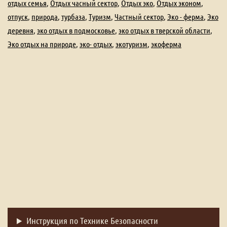
отдых семья
,
Отдых часный сектор
,
Отдых эко
,
Отдых эконом
,
отпуск
,
природа
,
турбаза
,
Туризм
,
Частный сектор
,
Эко - ферма
,
Эко
деревня
,
эко отдых в подмосковье
,
эко отдых в тверской области
,
Эко отдых на природе
,
эко- отдых
,
экотуризм
,
экоферма
Инструкция по Технике Безопасности