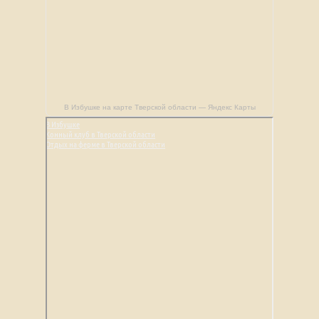
В Избушке на карте Тверской области — Яндекс Карты
В Избушке
Конный клуб в Тверской области
Отдых на ферме в Тверской области