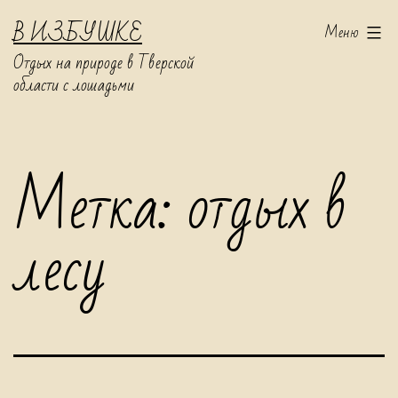
Перейти
В ИЗБУШКЕ
Меню
к
Отдых на природе в Тверской
содержимому
области с лошадьми
Метка:
отдых в
лесу