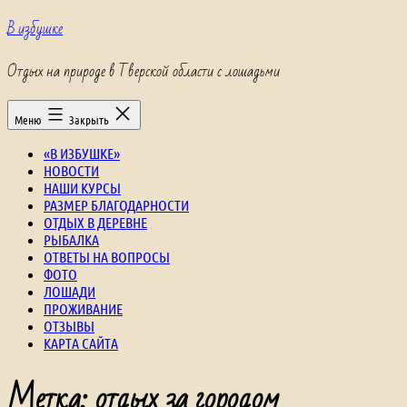
Перейти
В избушке
к
содержимому
Отдых на природе в Тверской области с лошадьми
Меню
Закрыть
«В ИЗБУШКЕ»
НОВОСТИ
НАШИ КУРСЫ
РАЗМЕР БЛАГОДАРНОСТИ
ОТДЫХ В ДЕРЕВНЕ
РЫБАЛКА
ОТВЕТЫ НА ВОПРОСЫ
ФОТО
ЛОШАДИ
ПРОЖИВАНИЕ
ОТЗЫВЫ
КАРТА САЙТА
Метка:
отдых за городом