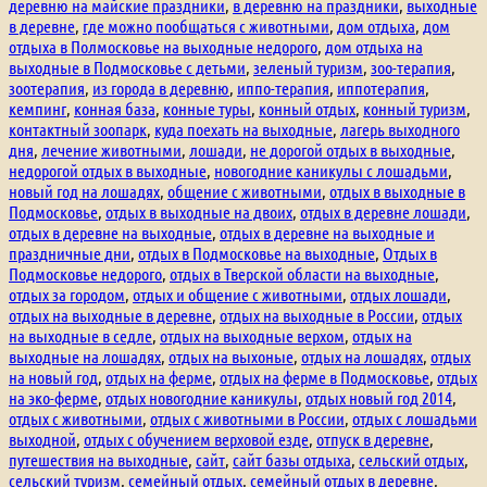
деревню на майские праздники
,
в деревню на праздники
,
выходные
в деревне
,
где можно пообщаться с животными
,
дом отдыха
,
дом
отдыха в Полмосковье на выходные недорого
,
дом отдыха на
выходные в Подмосковье с детьми
,
зеленый туризм
,
зоо-терапия
,
зоотерапия
,
из города в деревню
,
иппо-терапия
,
иппотерапия
,
кемпинг
,
конная база
,
конные туры
,
конный отдых
,
конный туризм
,
контактный зоопарк
,
куда поехать на выходные
,
лагерь выходного
дня
,
лечение животными
,
лошади
,
не дорогой отдых в выходные
,
недорогой отдых в выходные
,
новогодние каникулы с лошадьми
,
новый год на лошадях
,
общение с животными
,
отдых в выходные в
Подмосковье
,
отдых в выходные на двоих
,
отдых в деревне лошади
,
отдых в деревне на выходные
,
отдых в деревне на выходные и
праздничные дни
,
отдых в Подмосковье на выходные
,
Отдых в
Подмосковье недорого
,
отдых в Тверской области на выходные
,
отдых за городом
,
отдых и общение с животными
,
отдых лошади
,
отдых на выходные в деревне
,
отдых на выходные в России
,
отдых
на выходные в седле
,
отдых на выходные верхом
,
отдых на
выходные на лошадях
,
отдых на выхоные
,
отдых на лошадях
,
отдых
на новый год
,
отдых на ферме
,
отдых на ферме в Подмосковье
,
отдых
на эко-ферме
,
отдых новогодние каникулы
,
отдых новый год 2014
,
отдых с животными
,
отдых с животными в России
,
отдых с лошадьми
выходной
,
отдых с обучением верховой езде
,
отпуск в деревне
,
путешествия на выходные
,
сайт
,
сайт базы отдыха
,
сельский отдых
,
сельский туризм
,
семейный отдых
,
семейный отдых в деревне
,