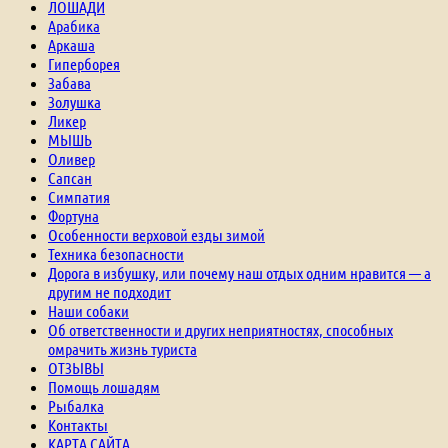
ЛОШАДИ
Арабика
Аркаша
Гиперборея
Забава
Золушка
Ликер
МЫШЬ
Оливер
Сапсан
Симпатия
Фортуна
Особенности верховой езды зимой
Техника безопасности
Дорога в избушку, или почему наш отдых одним нравится — а
другим не подходит
Наши собаки
Об ответственности и других неприятностях, способных
омрачить жизнь туриста
ОТЗЫВЫ
Помощь лошадям
Рыбалка
Контакты
КАРТА САЙТА