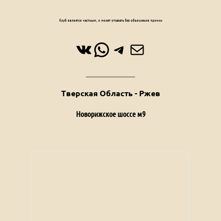
Клуб является частным, и может отказать без объяснения причин
ВКонтакте
WhatsApp
Telegram
Почта
Тверская Область - Ржев
Новорижское шоссе м9