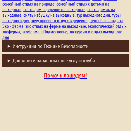
семейный отдых на природе
,
семейный отдых с детьми на
выходные
,
снять дом в деревне на выходные
,
снять домик на
выходные
,
снять избушку на выходные
,
тур выходного дня
,
туры
выходного дня
,
хочу провести отпуск в деревне
,
цены базы отдыха
,
Эко - ферма
,
эко отдых на ферме на выходные
,
экологический отдых
,
экоферма
,
экоферма в Подмосковье
,
экскурсии и отдых выходного
дня
Инструкция по Технике Безопасности
Дополнительные платные услуги клуба
Помочь лошадям!