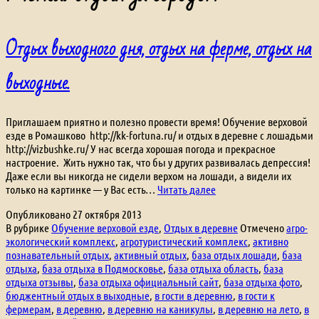
Отдых выходного дня, отдых на ферме, отдых на
выходные.
Приглашаем приятно и полезно провести время! Обучение верховой
езде в Ромашково http://kk-fortuna.ru/ и отдых в деревне с лошадьми
http://vizbushke.ru/ У нас всегда хорошая погода и прекрасное
настроение. Жить нужно так, что бы у других развивалась депрессия!
Даже если вы никогда не сидели верхом на лошади, а видели их
Отдых
только на картинке — у Вас есть…
Читать далее
выходного
Опубликовано
27 октября 2013
дня,
В рубрике
Обучение верховой езде
,
Отдых в деревне
Отмечено
агро-
отдых
экологический комплекс
,
агротуристический комплекс
,
активно
на
познавательный отдых
,
активный отдых
,
база отдых лошади
,
база
ферме,
отдыха
,
база отдыха в Подмосковье
,
база отдыха область
,
база
отдых
отдыха отзывы
,
база отдыха официальный сайт
,
база отдыха фото
,
на
бюджентный отдых в выходные
,
в гости в деревню
,
в гости к
выходные.
фермерам
,
в деревню
,
в деревню на каникулы
,
в деревню на лето
,
в