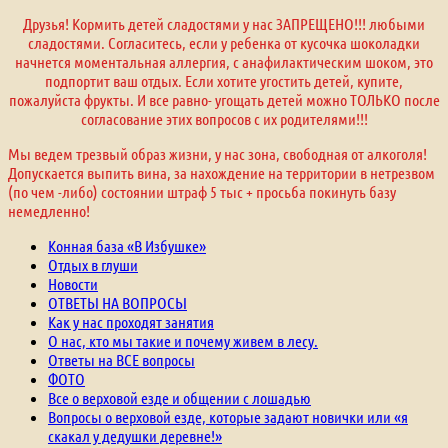
Друзья! Кормить детей сладостями у нас ЗАПРЕЩЕНО!!! любыми
сладостями. Согласитесь, если у ребенка от кусочка шоколадки
начнется моментальная аллергия, с анафилактическим шоком, это
подпортит ваш отдых. Если хотите угостить детей, купите,
пожалуйста фрукты. И все равно- угощать детей можно ТОЛЬКО после
согласование этих вопросов с их родителями!!!
Мы ведем трезвый образ жизни, у нас зона, свободная от алкоголя!
Допускается выпить вина, за нахождение на территории в нетрезвом
(по чем -либо) состоянии штраф 5 тыс + просьба покинуть базу
немедленно!
Конная база «В Избушке»
Отдых в глуши
Новости
ОТВЕТЫ НА ВОПРОСЫ
Как у нас проходят занятия
О нас, кто мы такие и почему живем в лесу.
Ответы на ВСЕ вопросы
ФОТО
Все о верховой езде и общении с лошадью
Вопросы о верховой езде, которые задают новички или «я
скакал у дедушки деревне!»