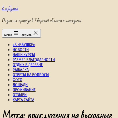
Перейти
В избушке
к
содержимому
Отдых на природе в Тверской области с лошадьми
Меню
Закрыть
«В ИЗБУШКЕ»
НОВОСТИ
НАШИ КУРСЫ
РАЗМЕР БЛАГОДАРНОСТИ
ОТДЫХ В ДЕРЕВНЕ
РЫБАЛКА
ОТВЕТЫ НА ВОПРОСЫ
ФОТО
ЛОШАДИ
ПРОЖИВАНИЕ
ОТЗЫВЫ
КАРТА САЙТА
Метка:
приключения на выходные