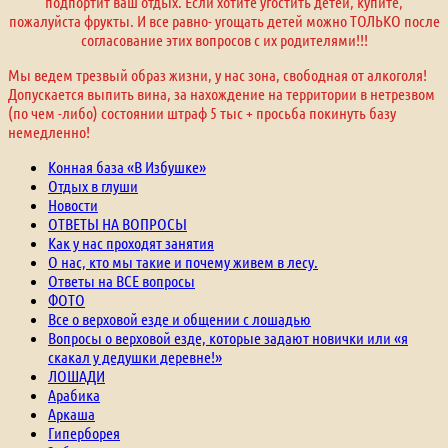
подпортит ваш отдых. Если хотите угостить детей, купите,
пожалуйста фрукты. И все равно- угощать детей можно ТОЛЬКО после
согласование этих вопросов с их родителями!!!
Мы ведем трезвый образ жизни, у нас зона, свободная от алкоголя!
Допускается выпить вина, за нахождение на территории в нетрезвом
(по чем -либо) состоянии штраф 5 тыс + просьба покинуть базу
немедленно!
Конная база «В Избушке»
Отдых в глуши
Новости
ОТВЕТЫ НА ВОПРОСЫ
Как у нас проходят занятия
О нас, кто мы такие и почему живем в лесу.
Ответы на ВСЕ вопросы
ФОТО
Все о верховой езде и общении с лошадью
Вопросы о верховой езде, которые задают новички или «я
скакал у дедушки деревне!»
ЛОШАДИ
Арабика
Аркаша
Гиперборея