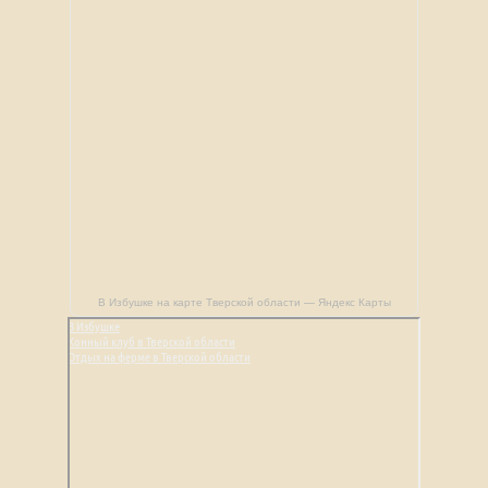
В Избушке на карте Тверской области — Яндекс Карты
В Избушке
Конный клуб в Тверской области
Отдых на ферме в Тверской области