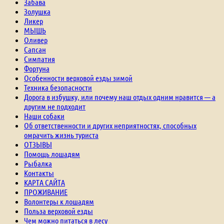
Забава
Золушка
Ликер
МЫШЬ
Оливер
Сапсан
Симпатия
Фортуна
Особенности верховой езды зимой
Техника безопасности
Дорога в избушку, или почему наш отдых одним нравится — а
другим не подходит
Наши собаки
Об ответственности и других неприятностях, способных
омрачить жизнь туриста
ОТЗЫВЫ
Помощь лошадям
Рыбалка
Контакты
КАРТА САЙТА
ПРОЖИВАНИЕ
Волонтеры к лошадям
Польза верховой езды
Чем можно питаться в лесу