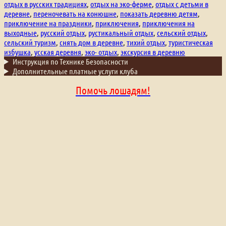
отдых в русских традициях
,
отдых на эко-ферме
,
отдых с детьми в
деревне
,
переночевать на конюшне
,
показать деревню детям
,
приключение на праздники
,
приключения
,
приключения на
выходные
,
русский отдых
,
рустикальный отдых
,
сельский отдых
,
сельский туризм
,
снять дом в деревне
,
тихий отдых
,
туристическая
избушка
,
усская деревня
,
эко- отдых
,
экскурсия в деревню
Инструкция по Технике Безопасности
Дополнительные платные услуги клуба
Помочь лошадям!