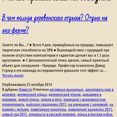
В чем польза деревенского отдыха? Отдых на
эко ферме?
Знаете ли Вы…? ● Всего 4 дня, проведённые на природе, повышают
творческие способности на 50% ● Взаимодействие с природой при
полном отсутствии компьютеров и гаджетов сделает вас в 1,5 раза
креативнее. ● С физиологической точки зрения, самый приятный
объект для созерцания – Природа. Профессор психологии Дэвид
Стрэер и его команда исследователей доказали этот эффект со…
В
Читать далее
чем
Опубликовано
25 октября 2014
польза
В рубрике
Новости
Отмечено
активные выходные
,
арендовать дом в
деревенского
деревне
,
деевенский отдых
,
деревенский уголок
,
дикарями в
отдыха?
деревню
,
дикий отдых
,
домик в лесу
,
конюшня с возможностью
Отдых
переночевать
,
майские праздники 2015
,
на конюшню с ночевкой
,
на
на
пироду с детьми
,
новогодние каникулы
,
новогодние каникулы 2015
,
эко
новый год 2015
,
отдохныть в русской деревне
,
отдых в русских избах
,
ферме?