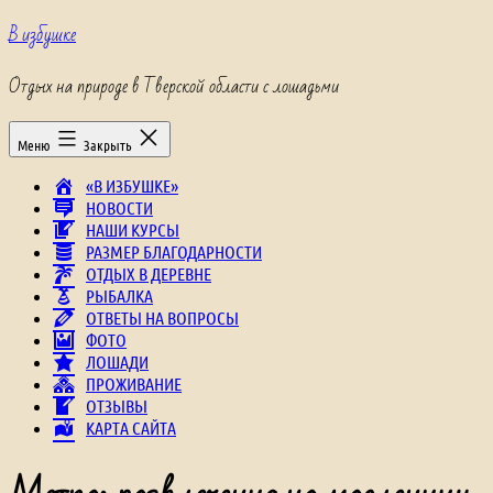
Перейти
В избушке
к
содержимому
Отдых на природе в Тверской области с лошадьми
Меню
Закрыть
«В ИЗБУШКЕ»
НОВОСТИ
НАШИ КУРСЫ
РАЗМЕР БЛАГОДАРНОСТИ
ОТДЫХ В ДЕРЕВНЕ
РЫБАЛКА
ОТВЕТЫ НА ВОПРОСЫ
ФОТО
ЛОШАДИ
ПРОЖИВАНИЕ
ОТЗЫВЫ
КАРТА САЙТА