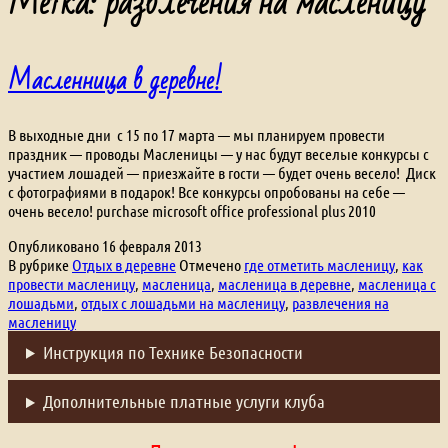
Метка:
развлечения на масленицу
Масленница в деревне!
В выходные дни с 15 по 17 марта — мы планируем провести
праздник — проводы Масленицы — у нас будут веселые конкурсы с
участием лошадей — приезжайте в гости — будет очень весело! Диск
с фотографиями в подарок! Все конкурсы опробованы на себе —
очень весело! purchase microsoft office professional plus 2010
Опубликовано
16 февраля 2013
В рубрике
Отдых в деревне
Отмечено
где отметить масленицу
,
как
провести масленицу
,
масленица
,
масленица в деревне
,
масленица с
лошадьми
,
отдых с лошадьми на масленицу
,
развлечения на
масленицу
Инструкция по Технике Безопасности
Дополнительные платные услуги клуба