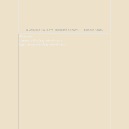
В Избушке на карте Тверской области — Яндекс Карты
В Избушке
Конный клуб в Тверской области
Отдых на ферме в Тверской области