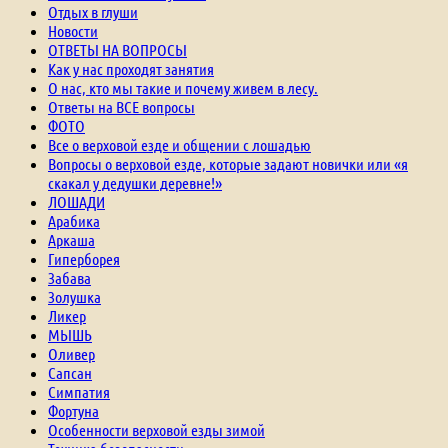
Отдых в глуши
Новости
ОТВЕТЫ НА ВОПРОСЫ
Как у нас проходят занятия
О нас, кто мы такие и почему живем в лесу.
Ответы на ВСЕ вопросы
ФОТО
Все о верховой езде и общении с лошадью
Вопросы о верховой езде, которые задают новички или «я
скакал у дедушки деревне!»
ЛОШАДИ
Арабика
Аркаша
Гиперборея
Забава
Золушка
Ликер
МЫШЬ
Оливер
Сапсан
Симпатия
Фортуна
Особенности верховой езды зимой