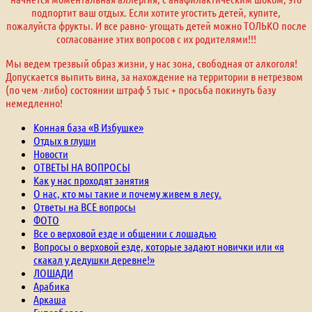
подпортит ваш отдых. Если хотите угостить детей, купите,
пожалуйста фрукты. И все равно- угощать детей можно ТОЛЬКО после
согласование этих вопросов с их родителями!!!
Мы ведем трезвый образ жизни, у нас зона, свободная от алкоголя!
Допускается выпить вина, за нахождение на территории в нетрезвом
(по чем -либо) состоянии штраф 5 тыс + просьба покинуть базу
немедленно!
Конная база «В Избушке»
Отдых в глуши
Новости
ОТВЕТЫ НА ВОПРОСЫ
Как у нас проходят занятия
О нас, кто мы такие и почему живем в лесу.
Ответы на ВСЕ вопросы
ФОТО
Все о верховой езде и общении с лошадью
Вопросы о верховой езде, которые задают новички или «я
скакал у дедушки деревне!»
ЛОШАДИ
Арабика
Аркаша