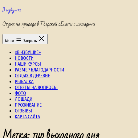
Перейти
В избушке
к
содержимому
Отдых на природе в Тверской области с лошадьми
Меню
Закрыть
«В ИЗБУШКЕ»
НОВОСТИ
НАШИ КУРСЫ
РАЗМЕР БЛАГОДАРНОСТИ
ОТДЫХ В ДЕРЕВНЕ
РЫБАЛКА
ОТВЕТЫ НА ВОПРОСЫ
ФОТО
ЛОШАДИ
ПРОЖИВАНИЕ
ОТЗЫВЫ
КАРТА САЙТА
Метка:
тур выходного дня