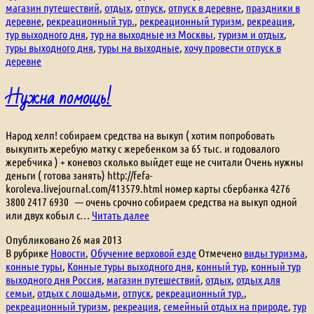
магазин путешествий
,
отдых
,
отпуск
,
отпуск в деревне
,
праздники в
деревне
,
рекреационный тур.
,
рекреационный туризм
,
рекреация
,
тур выходного дня
,
тур на выходные из Москвы
,
туризм и отдых
,
туры выходного дня
,
туры на выходные
,
хочу провести отпуск в
деревне
Нужна помощь!
Народ хелп! собираем средства на выкуп ( хотим попробовать
выкупить жеребую матку с жеребенком за 65 тыс. и годовалого
жеребчика ) + коневоз сколько выйдет еще не считали Очень нужны
деньги ( готова занять) http://fefa-
koroleva.livejournal.com/413579.html номер карты сбербанка 4276
3800 2417 6930 — очень срочно собираем средства на выкуп одной
Нужна
или двух кобыл с…
Читать далее
помощь!
Опубликовано
26 мая 2013
В рубрике
Новости
,
Обучение верховой езде
Отмечено
виды туризма
,
конные туры
,
Конные туры выходного дня
,
конный тур
,
конный тур
выходного дня Россия
,
магазин путешествий
,
отдых
,
отдых для
семьи
,
отдых с лошадьми
,
отпуск
,
рекреационный тур.
,
рекреационный туризм
,
рекреация
,
семейный отдых на природе
,
тур