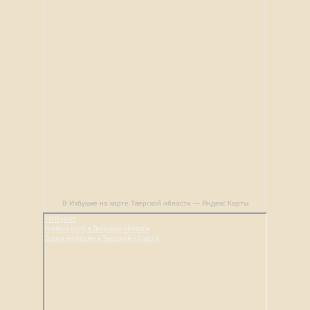
В Избушке на карте Тверской области — Яндекс Карты
В Избушке
Конный клуб в Тверской области
Отдых на ферме в Тверской области