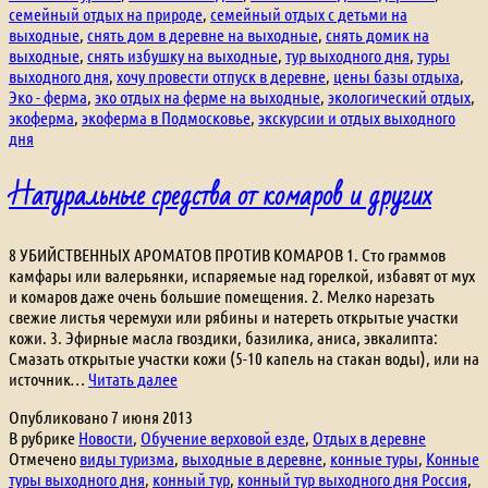
семейный отдых на природе
,
семейный отдых с детьми на
выходные
,
снять дом в деревне на выходные
,
снять домик на
выходные
,
снять избушку на выходные
,
тур выходного дня
,
туры
выходного дня
,
хочу провести отпуск в деревне
,
цены базы отдыха
,
Эко - ферма
,
эко отдых на ферме на выходные
,
экологический отдых
,
экоферма
,
экоферма в Подмосковье
,
экскурсии и отдых выходного
дня
Натуральные средства от комаров и других
8 УБИЙСТВЕННЫХ АРОМАТОВ ПРОТИВ КОМАРОВ 1. Сто граммов
камфары или валерьянки, испаряемые над горелкой, избавят от мух
и комаров даже очень большие помещения. 2. Мелко нарезать
свежие листья черемухи или рябины и натереть открытые участки
кожи. 3. Эфирные масла гвоздики, базилика, аниса, эвкалипта:
Смазать открытые участки кожи (5-10 капель на стакан воды), или на
Натуральные
источник…
Читать далее
средства
Опубликовано
7 июня 2013
от
В рубрике
Новости
,
Обучение верховой езде
,
Отдых в деревне
комаров
Отмечено
виды туризма
,
выходные в деревне
,
конные туры
,
Конные
и
туры выходного дня
,
конный тур
,
конный тур выходного дня Россия
,
других