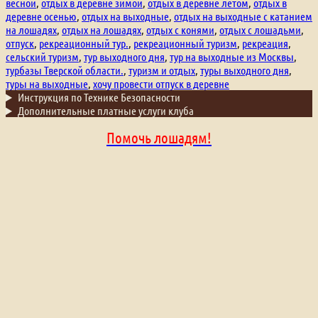
весной
,
отдых в деревне зимой
,
отдых в деревне летом
,
отдых в
деревне осенью
,
отдых на выходные
,
отдых на выходные с катанием
на лошадях
,
отдых на лошадях
,
отдых с конями
,
отдых с лошадьми
,
отпуск
,
рекреационный тур.
,
рекреационный туризм
,
рекреация
,
сельский туризм
,
тур выходного дня
,
тур на выходные из Москвы
,
турбазы Тверской области.
,
туризм и отдых
,
туры выходного дня
,
туры на выходные
,
хочу провести отпуск в деревне
Инструкция по Технике Безопасности
Дополнительные платные услуги клуба
Помочь лошадям!