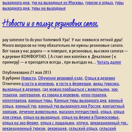
выходного дня
,
тур на выходные из Москвы
,
туризм и отдых
,
туры
выходного дня
,
туры на выходные
Новости и о пользе резиновых сапог.
pay someone to do your homework Ура! У нас появился летний душ!
Много вопросов на тему обязательно ли нужны резиновые сапоги.
Вот такая у нас дорога — и поверьте, в резиновых, высоких сапогах —
в деревне КОМФОРТНО. ( А стоят они копейки в Декатлоне ( к
Новос
примеру) — и пригодятся всегда , при выездах на…
Читать далее
и
Опубликовано
21 мая 2013
о
В рубрике
Новости
,
Обучение верховой езде
,
Отдых в деревне
польз
Отмечено
в гости в деревню
,
в гости к фермерам
,
виды туризма
,
резин
выходные в деревне
,
где можно пообщаться с животными
,
зоо-
сапог.
терапия
,
зоотерапия
,
из города в деревню
,
иппо-терапия
,
иппотерапия
,
конные туры
,
Конные туры выходного дня
,
конный
отдых
,
конный тур
,
конный тур выходного дня Россия
,
контактный
зоопарк
,
лечение животными
,
магазин путешествий
,
отдых
,
отдых
для семьи
,
отдых на выходные
,
отдых на ферме в Подмосковье
,
отдых на эко-ферме
,
отдых с лошадьми
,
отпуск
,
рекреационный тур.
,
рекреационный туризм
,
рекреация
,
сельский отдых
,
сельский