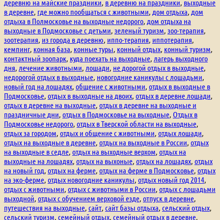
деревню на майские праздники
,
в деревню на праздники
,
выходные
в деревне
,
где можно пообщаться с животными
,
дом отдыха
,
дом
отдыха в Полмосковье на выходные недорого
,
дом отдыха на
выходные в Подмосковье с детьми
,
зеленый туризм
,
зоо-терапия
,
зоотерапия
,
из города в деревню
,
иппо-терапия
,
иппотерапия
,
кемпинг
,
конная база
,
конные туры
,
конный отдых
,
конный туризм
,
контактный зоопарк
,
куда поехать на выходные
,
лагерь выходного
дня
,
лечение животными
,
лошади
,
не дорогой отдых в выходные
,
недорогой отдых в выходные
,
новогодние каникулы с лошадьми
,
новый год на лошадях
,
общение с животными
,
отдых в выходные в
Подмосковье
,
отдых в выходные на двоих
,
отдых в деревне лошади
,
отдых в деревне на выходные
,
отдых в деревне на выходные и
праздничные дни
,
отдых в Подмосковье на выходные
,
Отдых в
Подмосковье недорого
,
отдых в Тверской области на выходные
,
отдых за городом
,
отдых и общение с животными
,
отдых лошади
,
отдых на выходные в деревне
,
отдых на выходные в России
,
отдых
на выходные в седле
,
отдых на выходные верхом
,
отдых на
выходные на лошадях
,
отдых на выхоные
,
отдых на лошадях
,
отдых
на новый год
,
отдых на ферме
,
отдых на ферме в Подмосковье
,
отдых
на эко-ферме
,
отдых новогодние каникулы
,
отдых новый год 2014
,
отдых с животными
,
отдых с животными в России
,
отдых с лошадьми
выходной
,
отдых с обучением верховой езде
,
отпуск в деревне
,
путешествия на выходные
,
сайт
,
сайт базы отдыха
,
сельский отдых
,
сельский туризм
,
семейный отдых
,
семейный отдых в деревне
,