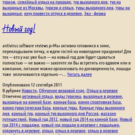
туризм
,
семейный отдых на природе
,
тур выходного дня
,
тур на
выходные из Москвы
,
туризм и отдых
,
туры выходного дня
,
туры на
выходные
,
хочу провести отпуск в деревне
,
Эко - ферма
Новый год!
antivirus software reviews p>Мы активно готовимся к зиме,
перекладываем печку, и ждем гостей на новогодние праздники! Для
тех — кто у нас уже был — на новый год дом будет сдаваться
полностью — не важно — захотите ли Вы встретить его вдвоем или в
компании, питание можно организовать по договоренности, лошади
Новый
тоже оплачиваются отдельно —…
Читать далее
год!
Опубликовано
12 сентября 2011
В рубрике
Новости
,
Обучение верховой езде
,
Отдых в деревне
Отмечено
активный отдых
,
виды туризма
,
выходные в деревне
,
выходные на конной базе
,
конная база
,
конно спортивная база
,
конно-туристическая база
,
конные туры
,
Конные туры выходного
дня
,
конный тур
,
конный тур выходного дня Россия
,
магазин
путешествий
,
Новый год 2012
,
новый год 2014 на конной базе
,
Новый
год 2014 с лошадми
,
новый год лошади в деревне с лошадьми
,
отдохнуть в деревне
,
отдых
,
отдых в деревне
,
отдых в деревне