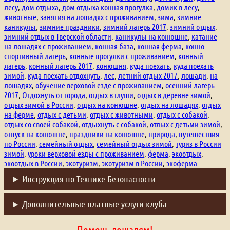
лесу
,
дом отдыха
,
дом отдыха конная прогулка
,
домик в лесу
,
животные
,
занятия на лошадях с проживанием
,
зима
,
зимние
каникулы
,
зимние праздники
,
зимний лагерь 2017
,
зимний отдых
,
зимний отдых в Тверской области
,
каникулы на конюшне
,
катание
на лошадях с проживанием
,
конная база
,
конная ферма
,
конно-
спортивный лагерь
,
конные прогулки с проживанием
,
конный
лагерь
,
конный лагерь 2017
,
конюшня
,
куда поехать
,
куда поехать
зимой
,
куда поехать отдохнуть
,
лес
,
летний отдых 2017
,
лошади
,
на
лошадях
,
обучение верховой езде с проживанием
,
осенний лагерь
2017
,
Отдохнуть от города
,
отдых в глуши
,
отдых в деревне зимой
,
отдых зимой в России
,
отдых на конюшне
,
отдых на лошадях
,
отдых
на ферме
,
отдых с детьми
,
отдых с животными
,
отдых с собакой
,
отдых со своей собакой
,
отдыхнуть с собакой
,
отлых с детьми зимой
,
отпуск на конюшне
,
праздники на конюшне
,
природа
,
путешествия
по России
,
семейный отдых
,
семейный отдых зимой
,
туриз в России
зимой
,
уроки верховой езды с проживанием
,
ферма
,
экоотдых
,
экоотдых в России
,
экотуризм
,
экотуризм в России
,
экоферма
Инструкция по Технике Безопасности
Дополнительные платные услуги клуба
Помочь лошадям!