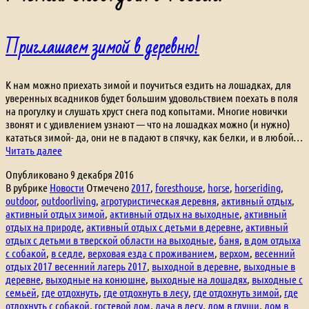
Приглашаем зимой в деревню!
К нам можно приехать зимой и поучиться ездить на лошадках, для
уверенных всадников будет большим удовольствием поехать в поля
на прогулку и слушать хруст снега под копытами. Многие новички
звонят и с удивлением узнают — что на лошадках можно (и нужно)
кататься зимой- да, они не в падают в спячку, как белки, и в любой…
Приглашаем
Читать далее
зимой
Опубликовано
9 декабря 2016
в
В рубрике
Новости
Отмечено
2017
,
foresthouse
,
horse
,
horseriding
,
деревню!
outdoor
,
outdoorliving
,
агротуристическая деревня
,
активный отдых
,
активный отдых зимой
,
активный отдых на выходные
,
активный
отдых на природе
,
активный отдых с детьми в деревне
,
активный
отдых с детьми в тверской области на выходные
,
баня
,
в дом отдыха
с собакой
,
в седле
,
верховая езда с проживанием
,
верхом
,
весенний
отдых 2017 весенний лагерь 2017
,
выходной в деревне
,
выходные в
деревне
,
выходные на конюшне
,
выходные на лошадях
,
выходные с
семьей
,
где отдохнуть
,
где отдохнуть в лесу
,
где отдохнуть зимой
,
где
отдохнуть с собакой
,
гостевой дом
,
дача в лесу
,
дом в глуши
,
дом в