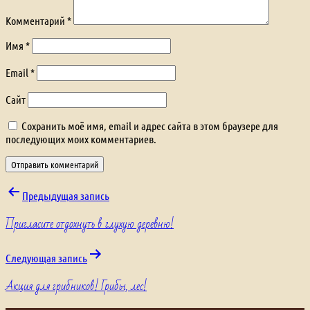
Комментарий
*
Имя
*
Email
*
Сайт
Сохранить моё имя, email и адрес сайта в этом браузере для
последующих моих комментариев.
Навигация
Предыдущая запись
Пригласите отдохнуть в глухую деревню!
по
записям
Следующая запись
Акция для грибников! Грибы, лес!