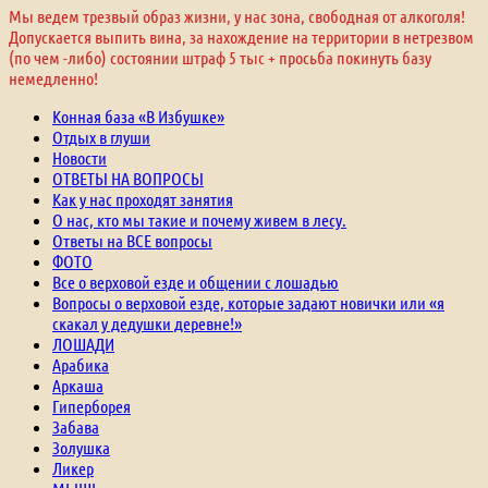
Мы ведем трезвый образ жизни, у нас зона, свободная от алкоголя!
Допускается выпить вина, за нахождение на территории в нетрезвом
(по чем -либо) состоянии штраф 5 тыс + просьба покинуть базу
немедленно!
Конная база «В Избушке»
Отдых в глуши
Новости
ОТВЕТЫ НА ВОПРОСЫ
Как у нас проходят занятия
О нас, кто мы такие и почему живем в лесу.
Ответы на ВСЕ вопросы
ФОТО
Все о верховой езде и общении с лошадью
Вопросы о верховой езде, которые задают новички или «я
скакал у дедушки деревне!»
ЛОШАДИ
Арабика
Аркаша
Гиперборея
Забава
Золушка
Ликер