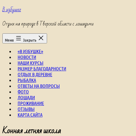
Перейти
В избушке
к
содержимому
Отдых на природе в Тверской области с лошадьми
Меню
Закрыть
«В ИЗБУШКЕ»
НОВОСТИ
НАШИ КУРСЫ
РАЗМЕР БЛАГОДАРНОСТИ
ОТДЫХ В ДЕРЕВНЕ
РЫБАЛКА
ОТВЕТЫ НА ВОПРОСЫ
ФОТО
ЛОШАДИ
ПРОЖИВАНИЕ
ОТЗЫВЫ
КАРТА САЙТА
Конная летняя школа