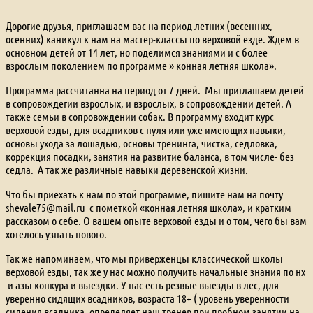
Дорогие друзья, приглашаем вас на период летних (весенних,
осенних) каникул к нам на мастер-классы по верховой езде. Ждем в
основном детей от 14 лет, но поделимся знаниями и с более
взрослым поколением по программе » конная летняя школа».
Программа рассчитанна на период от 7 дней. Мы приглашаем детей
в сопровождегии взрослых, и взрослых, в сопровождении детей. А
также семьи в сопровождении собак. В программу входит курс
верховой езды, для всадников с нуля или уже имеющих навыки,
основы ухода за лошадью, основы тренинга, чистка, седловка,
коррекция посадки, занятия на развитие баланса, в том числе- без
седла. А так же различные навыки деревенской жизни.
Что бы приехать к нам по этой программе, пишите нам на почту
shevale75@mail.ru с пометкой «конная летняя школа», и кратким
рассказом о себе. О вашем опыте верховой езды и о том, чего бы вам
хотелось узнать нового.
Так же напоминаем, что мы приверженцы классической школы
верховой езды, так же у нас можно получить начальные знания по нх
и азы конкура и выездки. У нас есть резвые выезды в лес, для
уверенно сидящих всадников, возраста 18+ ( уровень уверенности
сидения всадника, определяет наш тренер при пробном занятии на