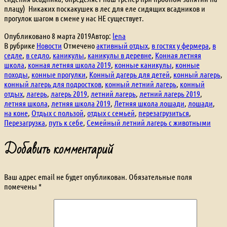
плацу) Никаких поскакушек в лес для еле сидящих всадников и
прогулок шагом в смене у нас НЕ существует.
Опубликовано
8 марта 2019
Автор:
lena
В рубрике
Новости
Отмечено
активный отдых
,
в гостях у фермера
,
в
седле
,
в седло
,
каникулы
,
каникулы в деревне
,
Конная летняя
школа
,
конная летняя школа 2019
,
конные каникулы
,
конные
походы
,
конные прогулки
,
Конный дагерь для детей
,
конный лагерь
,
конный лагерь для подростков
,
конный летний лагерь
,
конный
отдых
,
лагерь
,
лагерь 2019
,
летний лагерь
,
летний лагерь 2019
,
летняя школа
,
летняя школа 2019
,
Летняя школа лошади
,
лошади
,
на коне
,
Отдых с пользой
,
отдых с семьей
,
перезагрузиться
,
Перезагрузка
,
путь к себе
,
Семейный летний лагерь с животными
Добавить комментарий
Ваш адрес email не будет опубликован.
Обязательные поля
помечены
*