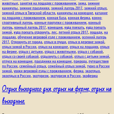
животные
,
занятия на лошадях с проживанием
,
зима
,
зимние
каникулы
,
зимние праздники
,
зимний лагерь 2017
,
зимний отдых
,
зимний отдых в Тверской области
,
каникулы на конюшне
,
катание
на лошадях с проживанием
,
конная база
,
конная ферма
,
конно-
спортивный лагерь
,
конные прогулки с проживанием
,
конный
лагерь
,
конный лагерь 2017
,
конюшня
,
куда поехать
,
куда поехать
зимой
,
куда поехать отдохнуть
,
лес
,
летний отдых 2017
,
лошади
,
на
лошадях
,
обучение верховой езде с проживанием
,
осенний лагерь
2017
,
Отдохнуть от города
,
отдых в глуши
,
отдых в деревне зимой
,
отдых зимой в России
,
отдых на конюшне
,
отдых на лошадях
,
отдых
на ферме
,
отдых с детьми
,
отдых с животными
,
отдых с собакой
,
отдых со своей собакой
,
отдыхнуть с собакой
,
отлых с детьми зимой
,
отпуск на конюшне
,
праздники на конюшне
,
природа
,
путешествия
по России
,
семейный отдых
,
семейный отдых зимой
,
туриз в России
зимой
,
уроки верховой езды с проживанием
,
ферма
,
экоотдых
,
экоотдых в России
,
экотуризм
,
экотуризм в России
,
экоферма
Отдых выходного дня, отдых на ферме, отдых на
выходные.