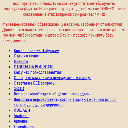
подпортит ваш отдых. Если хотите угостить детей, купите,
пожалуйста фрукты. И все равно- угощать детей можно ТОЛЬКО после
согласование этих вопросов с их родителями!!!
Мы ведем трезвый образ жизни, у нас зона, свободная от алкоголя!
Допускается выпить вина, за нахождение на территории в нетрезвом
(по чем -либо) состоянии штраф 5 тыс + просьба покинуть базу
немедленно!
Конная база «В Избушке»
Отдых в глуши
Новости
ОТВЕТЫ НА ВОПРОСЫ
Как у нас проходят занятия
О нас, кто мы такие и почему живем в лесу.
Ответы на ВСЕ вопросы
ФОТО
Все о верховой езде и общении с лошадью
Вопросы о верховой езде, которые задают новички или «я
скакал у дедушки деревне!»
ЛОШАДИ
Арабика
Аркаша
Гиперборея