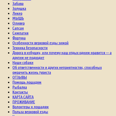
Забава
Золушка
Ликер
МЫШЬ
Оливер
Сапсан
Симпатия
Фортуна
Особенности верховой езды зимой
Техника безопасности
Дорога в избушку, или почему наш отдых одним нравится — а
другим не подходит
Наши собаки
Об ответственности и других неприятностях, способных
омрачить жизнь туриста
ОТЗЫВЫ
Помощь лошадям
Рыбалка
Контакты
КАРТА САЙТА
ПРОЖИВАНИЕ
Волонтеры к лошадям
Польза верховой езды