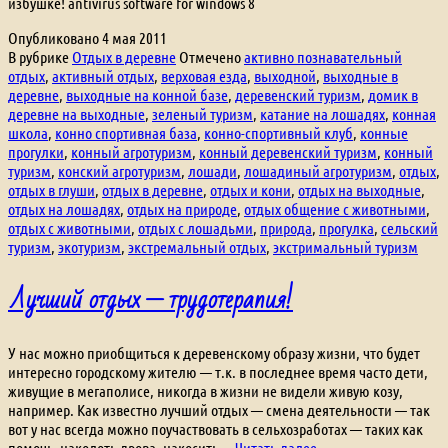
избушке! antivirus software for windows 8
Опубликовано
4 мая 2011
В рубрике
Отдых в деревне
Отмечено
активно познавательный
отдых
,
активный отдых
,
верховая езда
,
выходной
,
выходные в
деревне
,
выходные на конной базе
,
деревенский туризм
,
домик в
деревне на выходные
,
зеленый туризм
,
катание на лошадях
,
конная
школа
,
конно спортивная база
,
конно-спортивный клуб
,
конные
прогулки
,
конный агротуризм
,
конный деревенский туризм
,
конный
туризм
,
конский агротуризм
,
лошади
,
лошадиный агротуризм
,
отдых
,
отдых в глуши
,
отдых в деревне
,
отдых и кони
,
отдых на выходные
,
отдых на лошадях
,
отдых на природе
,
отдых общение с животными
,
отдых с животными
,
отдых с лошадьми
,
природа
,
прогулка
,
сельский
туризм
,
экотуризм
,
экстремальный отдых
,
экстримальный туризм
Лучший отдых — трудотерапия!
У нас можно приобщиться к деревенскому образу жизни, что будет
интересно городскому жителю — т.к. в последнее время часто дети,
живущие в мегаполисе, никогда в жизни не видели живую козу,
например. Как известно лучший отдых — смена деятельности — так
вот у нас всегда можно поучаствовать в сельхозработах — таких как
Лучший
помочь наколоть дрова, накосить…
Читать далее