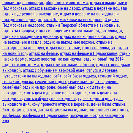
новый год на лошадях
,
общение с животными
,
отдых в выходные в
Подмосковье
,
отдых в выходные на двоих
,
отдых в деревне лошади
,
отдых в деревне на выходные
,
отдых в деревне на выходные и
праздничные дни
,
отдых в Подмосковье на выходные
,
Отдых в
Подмосковье недорого
,
отдых в Тверской области на выходные
,
отдых за городом
,
отдых и общение с животными
,
отдых лошади
,
отдых на выходные в деревне
,
отдых на выходные в России
,
отдых
на выходные в седле
,
отдых на выходные верхом
,
отдых на
выходные на лошадях
,
отдых на выхоные
,
отдых на лошадях
,
отдых
на новый год
,
отдых на ферме
,
отдых на ферме в Подмосковье
,
отдых
на эко-ферме
,
отдых новогодние каникулы
,
отдых новый год 2014
,
отдых с животными
,
отдых с животными в России
,
отдых с лошадьми
выходной
,
отдых с обучением верховой езде
,
отпуск в деревне
,
путешествия на выходные
,
сайт
,
сайт базы отдыха
,
сельский отдых
,
сельский туризм
,
семейный отдых
,
семейный отдых в деревне
,
семейный отдых на природе
,
семейный отдых с детьми на
выходные
,
снять дом в деревне на выходные
,
снять домик на
выходные
,
снять избушку на выходные
,
тур выходного дня
,
туры
выходного дня
,
хочу провести отпуск в деревне
,
цены базы отдыха
,
Эко - ферма
,
эко отдых на ферме на выходные
,
экологический отдых
,
экоферма
,
экоферма в Подмосковье
,
экскурсии и отдых выходного
дня