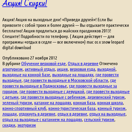
Акция! Скидки!
Акция! Акция на выходные дни! «Приведи друзей»! Если Вы
привозите с собой троих и более друзей — Вы отдыхаете практически
бесплатно! Акция продлиться до майских праздников 2013!
Спешите! Подробности по телефону. ( Акция действует — для
программы «отдых в седле — все включено») mac os x snow leopard
digital download
Опубликовано
27 ноября 2012
В рубрике
Обучение верховой езде
,
Отдых в деревне
Отмечено
агротуризм
,
активный отдых
,
акция
,
верховая езда
,
выходной
,
выходные на конной базе
,
выходные на лошадях
,
где провести
выходные
,
где провести выходные в Московской области
,
где
провести выходные в Подмосковье
,
где провести выходные за
городом
,
где провести выходные с девушкой
,
где провести выходные
с детьми
,
где провести выходные с ребенком
,
деревенский туризм
,
зеленый туризм
,
катание на лошадях
,
конная база
,
конная школа
,
конно-спортивный клуб
,
конно-туристическая база
,
конный туризм
,
лошади
,
отдохнуть в деревне
,
отдых в деревне
,
отдых на выходные
,
отдых на выходные с катанием на лошадях
,
сельский туризм
,
скидки
,
экотуризм