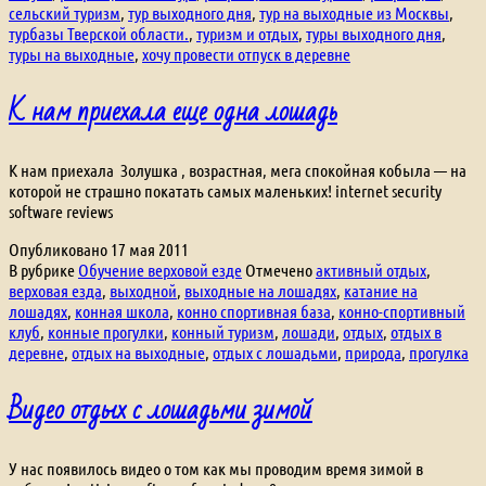
сельский туризм
,
тур выходного дня
,
тур на выходные из Москвы
,
турбазы Тверской области.
,
туризм и отдых
,
туры выходного дня
,
туры на выходные
,
хочу провести отпуск в деревне
К нам приехала еще одна лошадь
К нам приехала Золушка , возрастная, мега спокойная кобыла — на
которой не страшно покатать самых маленьких! internet security
software reviews
Опубликовано
17 мая 2011
В рубрике
Обучение верховой езде
Отмечено
активный отдых
,
верховая езда
,
выходной
,
выходные на лошадях
,
катание на
лошадях
,
конная школа
,
конно спортивная база
,
конно-спортивный
клуб
,
конные прогулки
,
конный туризм
,
лошади
,
отдых
,
отдых в
деревне
,
отдых на выходные
,
отдых с лошадьми
,
природа
,
прогулка
Видео отдых с лошадьми зимой
У нас появилось видео о том как мы проводим время зимой в