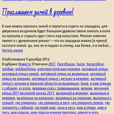
Приглашаем зимой в деревню!
К нам можно приехать зимой и поучиться ездить на лошадках, для
уверенных всадников будет большим удовольствием поехать в поля
на прогулку и слушать хруст снега под копытами. Многие новички
звонят и с удивлением узнают — что на лошадках можно (и нужно)
кататься зимой- да, они не в падают в спячку, как белки, и в любой…
Приглашаем
Читать далее
зимой
Опубликовано
9 декабря 2016
в
В рубрике
Новости
Отмечено
2017
,
foresthouse
,
horse
,
horseriding
,
деревню!
outdoor
,
outdoorliving
,
агротуристическая деревня
,
активный отдых
,
активный отдых зимой
,
активный отдых на выходные
,
активный
отдых на природе
,
активный отдых с детьми в деревне
,
активный
отдых с детьми в тверской области на выходные
,
баня
,
в дом отдыха
с собакой
,
в седле
,
верховая езда с проживанием
,
верхом
,
весенний
отдых 2017 весенний лагерь 2017
,
выходной в деревне
,
выходные в
деревне
,
выходные на конюшне
,
выходные на лошадях
,
выходные с
семьей
,
где отдохнуть
,
где отдохнуть в лесу
,
где отдохнуть зимой
,
где
отдохнуть с собакой
,
гостевой дом
,
дача в лесу
,
дом в глуши
,
дом в
лесу
,
дом отдыха
,
дом отдыха конная прогулка
,
домик в лесу
,