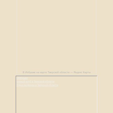
В Избушке на карте Тверской области — Яндекс Карты
В Избушке
Конный клуб в Тверской области
Отдых на ферме в Тверской области