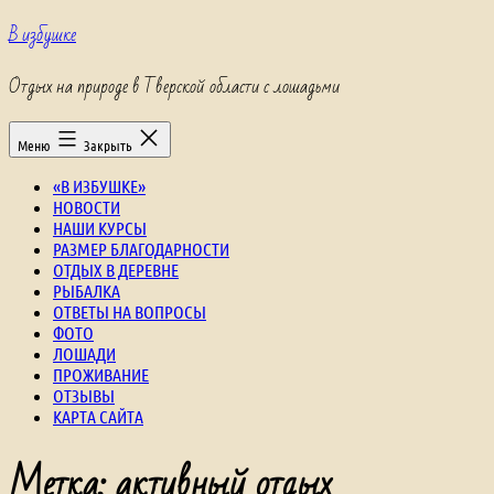
Перейти
В избушке
к
содержимому
Отдых на природе в Тверской области с лошадьми
Меню
Закрыть
«В ИЗБУШКЕ»
НОВОСТИ
НАШИ КУРСЫ
РАЗМЕР БЛАГОДАРНОСТИ
ОТДЫХ В ДЕРЕВНЕ
РЫБАЛКА
ОТВЕТЫ НА ВОПРОСЫ
ФОТО
ЛОШАДИ
ПРОЖИВАНИЕ
ОТЗЫВЫ
КАРТА САЙТА
Метка:
активный отдых