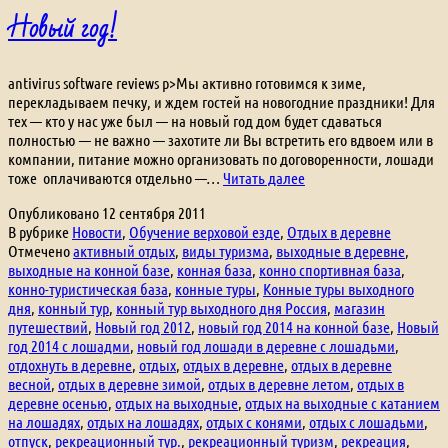
Новый год!
antivirus software reviews p>Мы активно готовимся к зиме,
перекладываем печку, и ждем гостей на новогодние праздники! Для
тех — кто у нас уже был — на новый год дом будет сдаваться
полностью — не важно — захотите ли Вы встретить его вдвоем или в
компании, питание можно организовать по договоренности, лошади
Новый
тоже оплачиваются отдельно —…
Читать далее
год!
Опубликовано
12 сентября 2011
В рубрике
Новости
,
Обучение верховой езде
,
Отдых в деревне
Отмечено
активный отдых
,
виды туризма
,
выходные в деревне
,
выходные на конной базе
,
конная база
,
конно спортивная база
,
конно-туристическая база
,
конные туры
,
Конные туры выходного
дня
,
конный тур
,
конный тур выходного дня Россия
,
магазин
путешествий
,
Новый год 2012
,
новый год 2014 на конной базе
,
Новый
год 2014 с лошадми
,
новый год лошади в деревне с лошадьми
,
отдохнуть в деревне
,
отдых
,
отдых в деревне
,
отдых в деревне
весной
,
отдых в деревне зимой
,
отдых в деревне летом
,
отдых в
деревне осенью
,
отдых на выходные
,
отдых на выходные с катанием
на лошадях
,
отдых на лошадях
,
отдых с конями
,
отдых с лошадьми
,
отпуск
,
рекреационный тур.
,
рекреационный туризм
,
рекреация
,