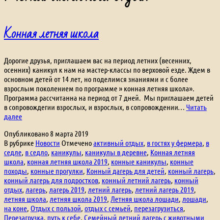
Конная летняя школа
Дорогие друзья, приглашаем вас на период летних (весенних,
осенних) каникул к нам на мастер-классы по верховой езде. Ждем в
основном детей от 14 лет, но поделимся знаниями и с более
взрослым поколением по программе » конная летняя школа».
Программа рассчитанна на период от 7 дней. Мы приглашаем детей
в сопровождегии взрослых, и взрослых, в сопровождении…
Читать
Конная
далее
летняя
Опубликовано
8 марта 2019
школа
В рубрике
Новости
Отмечено
активный отдых
,
в гостях у фермера
,
в
седле
,
в седло
,
каникулы
,
каникулы в деревне
,
Конная летняя
школа
,
конная летняя школа 2019
,
конные каникулы
,
конные
походы
,
конные прогулки
,
Конный дагерь для детей
,
конный лагерь
,
конный лагерь для подростков
,
конный летний лагерь
,
конный
отдых
,
лагерь
,
лагерь 2019
,
летний лагерь
,
летний лагерь 2019
,
летняя школа
,
летняя школа 2019
,
Летняя школа лошади
,
лошади
,
на коне
,
Отдых с пользой
,
отдых с семьей
,
перезагрузиться
,
Перезагрузка
,
путь к себе
,
Семейный летний лагерь с животными