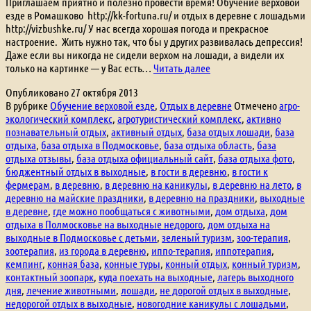
Приглашаем приятно и полезно провести время! Обучение верховой
езде в Ромашково http://kk-fortuna.ru/ и отдых в деревне с лошадьми
http://vizbushke.ru/ У нас всегда хорошая погода и прекрасное
настроение. Жить нужно так, что бы у других развивалась депрессия!
Даже если вы никогда не сидели верхом на лошади, а видели их
Отдых
только на картинке — у Вас есть…
Читать далее
выходного
Опубликовано
27 октября 2013
дня,
В рубрике
Обучение верховой езде
,
Отдых в деревне
Отмечено
агро-
отдых
экологический комплекс
,
агротуристический комплекс
,
активно
на
познавательный отдых
,
активный отдых
,
база отдых лошади
,
база
ферме,
отдыха
,
база отдыха в Подмосковье
,
база отдыха область
,
база
отдых
отдыха отзывы
,
база отдыха официальный сайт
,
база отдыха фото
,
на
бюджентный отдых в выходные
,
в гости в деревню
,
в гости к
выходные.
фермерам
,
в деревню
,
в деревню на каникулы
,
в деревню на лето
,
в
деревню на майские праздники
,
в деревню на праздники
,
выходные
в деревне
,
где можно пообщаться с животными
,
дом отдыха
,
дом
отдыха в Полмосковье на выходные недорого
,
дом отдыха на
выходные в Подмосковье с детьми
,
зеленый туризм
,
зоо-терапия
,
зоотерапия
,
из города в деревню
,
иппо-терапия
,
иппотерапия
,
кемпинг
,
конная база
,
конные туры
,
конный отдых
,
конный туризм
,
контактный зоопарк
,
куда поехать на выходные
,
лагерь выходного
дня
,
лечение животными
,
лошади
,
не дорогой отдых в выходные
,
недорогой отдых в выходные
,
новогодние каникулы с лошадьми
,