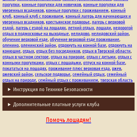
прогулки
,
конные прогулки для новичков
,
конные прогулки для
уверенных всадников
,
конные прогулки с проживанием
,
конный
клуб
,
конный клуб с проживаем
,
конный лагерь для начинающих и
уверенных всадников
,
крестьянское подворье
,
лагерь с верховой
ездой
,
лагерь с ездой на лошадях
,
летний отдых
,
лошади
,
недорогой
отдых в подмосковье на выходные
,
нелидово
,
нелидовский район
,
обучение верховой езде
,
обучение верховой езде проживание
,
оленино
,
оленинский район
,
отдохнуть на конной базе
,
отдохнуть на
конюшне
,
отдых
,
отдых без посредников
,
отдых в Тверской области
,
отдых в частном секторе
,
отдых на природе
,
отдых с детьми
,
отдых с
конными прогулками
,
отдых с лошадьми
,
отпуск на конной базе
,
покататься на лошадях
,
проживание плюс верховая езда
,
ржев
,
ржевский район
,
сельское подворье
,
семейный отдых
,
семейный
отдых на природе
,
семйный отдых с проживанием
,
тверская область
Инструкция по Технике Безопасности
Дополнительные платные услуги клуба
Помочь лошадям!