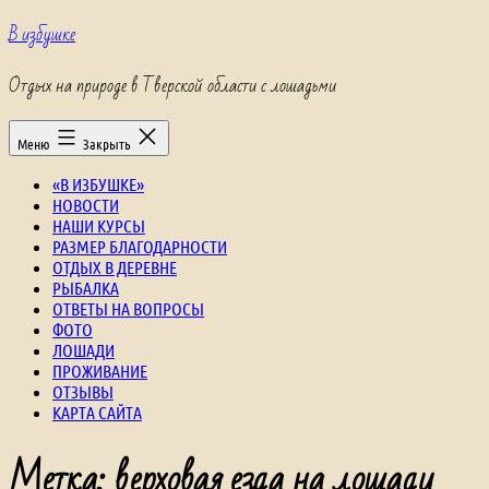
Перейти
В избушке
к
содержимому
Отдых на природе в Тверской области с лошадьми
Меню
Закрыть
«В ИЗБУШКЕ»
НОВОСТИ
НАШИ КУРСЫ
РАЗМЕР БЛАГОДАРНОСТИ
ОТДЫХ В ДЕРЕВНЕ
РЫБАЛКА
ОТВЕТЫ НА ВОПРОСЫ
ФОТО
ЛОШАДИ
ПРОЖИВАНИЕ
ОТЗЫВЫ
КАРТА САЙТА
Метка:
верховая езда на лошади