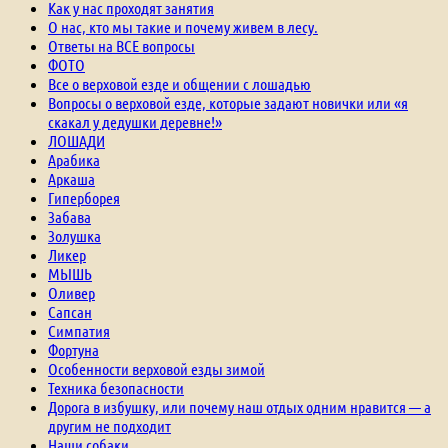
Как у нас проходят занятия
О нас, кто мы такие и почему живем в лесу.
Ответы на ВСЕ вопросы
ФОТО
Все о верховой езде и общении с лошадью
Вопросы о верховой езде, которые задают новички или «я
скакал у дедушки деревне!»
ЛОШАДИ
Арабика
Аркаша
Гиперборея
Забава
Золушка
Ликер
МЫШЬ
Оливер
Сапсан
Симпатия
Фортуна
Особенности верховой езды зимой
Техника безопасности
Дорога в избушку, или почему наш отдых одним нравится — а
другим не подходит
Наши собаки