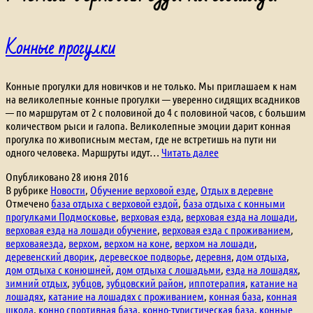
Конные прогулки
Конные прогулки для новичков и не только. Мы приглашаем к нам
на великолепные конные прогулки — уверенно сидящих всадников
— по маршрутам от 2 с половиной до 4 с половиной часов, с большим
количеством рыси и галопа. Великолепные эмоции дарит конная
прогулка по живописным местам, где не встретишь на пути ни
Конные
одного человека. Маршруты идут…
Читать далее
прогулки
Опубликовано
28 июня 2016
В рубрике
Новости
,
Обучение верховой езде
,
Отдых в деревне
Отмечено
база отдыха с верховой ездой
,
база отдыха с конными
прогулками Подмосковье
,
верховая езда
,
верховая езда на лошади
,
верховая езда на лошади обучение
,
верховая езда с проживанием
,
верховаяезда
,
верхом
,
верхом на коне
,
верхом на лошади
,
деревенский дворик
,
деревеское подворье
,
деревня
,
дом отдыха
,
дом отдыха с конюшней
,
дом отдыха с лошадьми
,
езда на лошадях
,
зимний отдых
,
зубцов
,
зубцовский район
,
иппотерапия
,
катание на
лошадях
,
катание на лошадях с проживанием
,
конная база
,
конная
школа
,
конно спортивная база
,
конно-туристическая база
,
конные