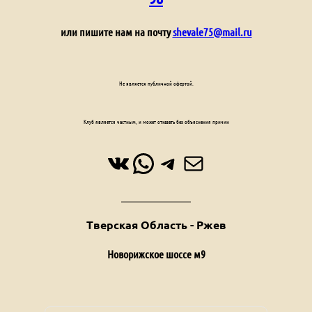
или пишите нам на почту
shevale75@mail.ru
Не является публичной офертой.
Клуб является частным, и может отказать без объяснения причин
ВКонтакте
WhatsApp
Telegram
Почта
Тверская Область - Ржев
Новорижское шоссе м9