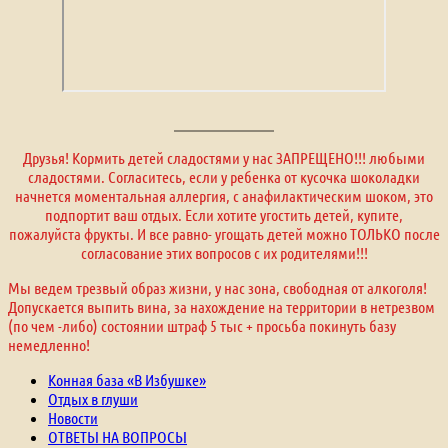
Друзья! Кормить детей сладостями у нас ЗАПРЕЩЕНО!!! любыми
сладостями. Согласитесь, если у ребенка от кусочка шоколадки
начнется моментальная аллергия, с анафилактическим шоком, это
подпортит ваш отдых. Если хотите угостить детей, купите,
пожалуйста фрукты. И все равно- угощать детей можно ТОЛЬКО после
согласование этих вопросов с их родителями!!!
Мы ведем трезвый образ жизни, у нас зона, свободная от алкоголя!
Допускается выпить вина, за нахождение на территории в нетрезвом
(по чем -либо) состоянии штраф 5 тыс + просьба покинуть базу
немедленно!
Конная база «В Избушке»
Отдых в глуши
Новости
ОТВЕТЫ НА ВОПРОСЫ