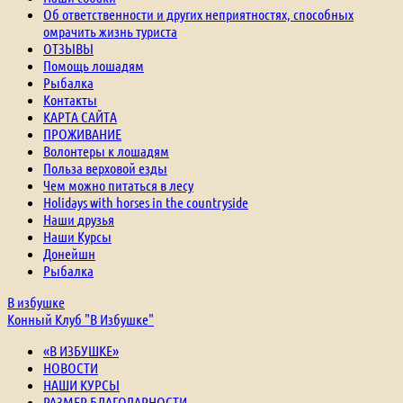
Об ответственности и других неприятностях, способных
омрачить жизнь туриста
ОТЗЫВЫ
Помощь лошадям
Рыбалка
Контакты
КАРТА САЙТА
ПРОЖИВАНИЕ
Волонтеры к лошадям
Польза верховой езды
Чем можно питаться в лесу
Holidays with horses in the countryside
Наши друзья
Наши Курсы
Донейшн
Рыбалка
В избушке
Конный Клуб "В Избушке"
«В ИЗБУШКЕ»
НОВОСТИ
НАШИ КУРСЫ
РАЗМЕР БЛАГОДАРНОСТИ