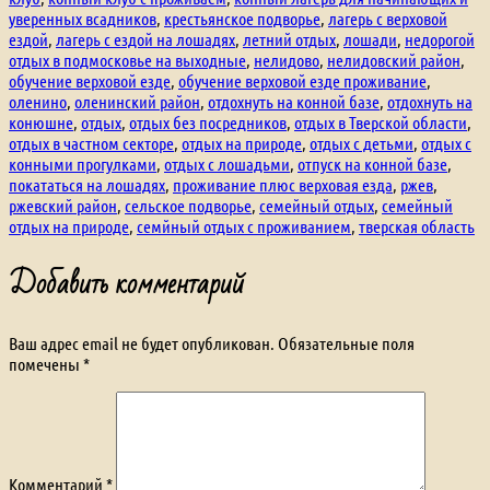
уверенных всадников
,
крестьянское подворье
,
лагерь с верховой
ездой
,
лагерь с ездой на лошадях
,
летний отдых
,
лошади
,
недорогой
отдых в подмосковье на выходные
,
нелидово
,
нелидовский район
,
обучение верховой езде
,
обучение верховой езде проживание
,
оленино
,
оленинский район
,
отдохнуть на конной базе
,
отдохнуть на
конюшне
,
отдых
,
отдых без посредников
,
отдых в Тверской области
,
отдых в частном секторе
,
отдых на природе
,
отдых с детьми
,
отдых с
конными прогулками
,
отдых с лошадьми
,
отпуск на конной базе
,
покататься на лошадях
,
проживание плюс верховая езда
,
ржев
,
ржевский район
,
сельское подворье
,
семейный отдых
,
семейный
отдых на природе
,
семйный отдых с проживанием
,
тверская область
Добавить комментарий
Ваш адрес email не будет опубликован.
Обязательные поля
помечены
*
Комментарий
*