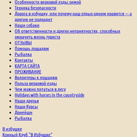
Особенности верховой езды зимой
Техника безопасности
Дорога в избушку, или почему наш отдых одним нравится — а
другим не подходит
Наши собаки
Об ответственности и других неприятностях, способных
омрачить жизнь туриста
ОТЗЫВЫ
Помощь лошадям
Рыбалка
Контакты
КАРТА САЙТА
ПРОЖИВАНИЕ
Волонтеры к лошадям
Польза верховой езды
Чем можно питаться в лесу
Holidays with horses in the countryside
Наши друзья
Наши Курсы
Донейшн
Рыбалка
В избушке
Конный Клуб "В Избушке"