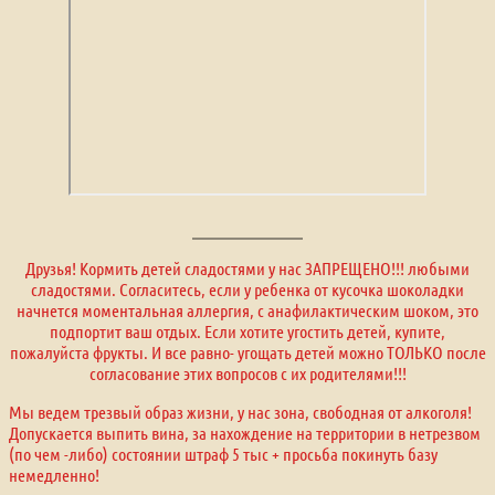
Друзья! Кормить детей сладостями у нас ЗАПРЕЩЕНО!!! любыми
сладостями. Согласитесь, если у ребенка от кусочка шоколадки
начнется моментальная аллергия, с анафилактическим шоком, это
подпортит ваш отдых. Если хотите угостить детей, купите,
пожалуйста фрукты. И все равно- угощать детей можно ТОЛЬКО после
согласование этих вопросов с их родителями!!!
Мы ведем трезвый образ жизни, у нас зона, свободная от алкоголя!
Допускается выпить вина, за нахождение на территории в нетрезвом
(по чем -либо) состоянии штраф 5 тыс + просьба покинуть базу
немедленно!