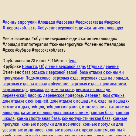
#конныепрогулки
#лошади
#деревня
#верховаяезда
#верхом
#тверскаяобласть
#обучениеверховойезде
#катаниеналошадях
#верховаяезда #обучениеверховойезде #катаниеналошадях
#лошади #иппотерапия #конныепрогулки #оленино #нелидово
#ржев #зубцов #тверскаяобласть
Опубликовано
28 июня 2016
Автор:
lena
В рубрике
Новости
,
Обучение верховой езде
,
Отдых в деревне
Отмечено
база отдыха с верховой ездой
,
база отдыха с конными
прогулками Подмосковье
,
верховая езда
,
верховая езда на лошади
,
верховая езда на лошади обучение
,
верховая езда с проживанием
,
верховаяезда
,
верхом
,
верхом на коне
,
верхом на лошади
,
деревенский дворик
,
деревеское подворье
,
деревня
,
дом отдыха
,
дом отдыха с конюшней
,
дом отдыха с лошадьми
,
езда на лошадях
,
зимний отдых
,
зубцов
,
зубцовский район
,
иппотерапия
,
катание на
лошадях
,
катание на лошадях с проживанием
,
конная база
,
конная
школа
,
конно спортивная база
,
конно-туристическая база
,
конные
прогулки
,
конные прогулки для новичков
,
конные прогулки для
уверенных всадников
,
конные прогулки с проживанием
,
конный
клуб
,
конный клуб с проживаем
,
конный лагерь для начинающих и