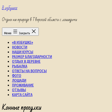
Перейти
В избушке
к
содержимому
Отдых на природе в Тверской области с лошадьми
Меню
Закрыть
«В ИЗБУШКЕ»
НОВОСТИ
НАШИ КУРСЫ
РАЗМЕР БЛАГОДАРНОСТИ
ОТДЫХ В ДЕРЕВНЕ
РЫБАЛКА
ОТВЕТЫ НА ВОПРОСЫ
ФОТО
ЛОШАДИ
ПРОЖИВАНИЕ
ОТЗЫВЫ
КАРТА САЙТА
Конные прогулки