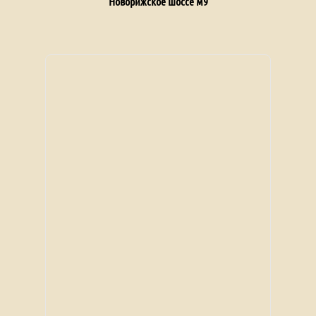
Новорижское шоссе м9