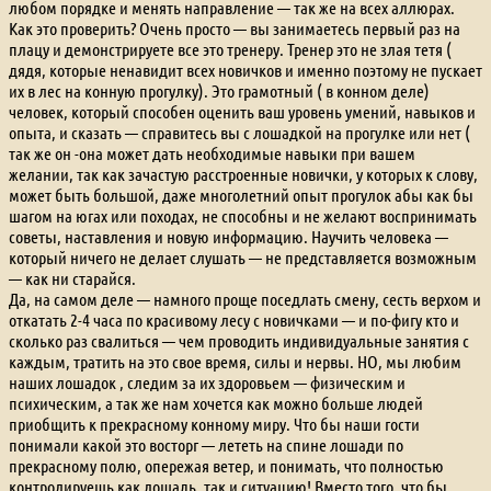
любом порядке и менять направление — так же на всех аллюрах.
Как это проверить? Очень просто — вы занимаетесь первый раз на
плацу и демонстрируете все это тренеру. Тренер это не злая тетя (
дядя, которые ненавидит всех новичков и именно поэтому не пускает
их в лес на конную прогулку). Это грамотный ( в конном деле)
человек, который способен оценить ваш уровень умений, навыков и
опыта, и сказать — справитесь вы с лошадкой на прогулке или нет (
так же он -она может дать необходимые навыки при вашем
желании, так как зачастую расстроенные новички, у которых к слову,
может быть большой, даже многолетний опыт прогулок абы как бы
шагом на югах или походах, не способны и не желают воспринимать
советы, наставления и новую информацию. Научить человека —
который ничего не делает слушать — не представляется возможным
— как ни старайся.
Да, на самом деле — намного проще поседлать смену, сесть верхом и
откатать 2-4 часа по красивому лесу с новичками — и по-фигу кто и
сколько раз свалиться — чем проводить индивидуальные занятия с
каждым, тратить на это свое время, силы и нервы. НО, мы любим
наших лошадок , следим за их здоровьем — физическим и
психическим, а так же нам хочется как можно больше людей
приобщить к прекрасному конному миру. Что бы наши гости
понимали какой это восторг — лететь на спине лошади по
прекрасному полю, опережая ветер, и понимать, что полностью
контролируешь как лошадь, так и ситуацию! Вместо того, что бы