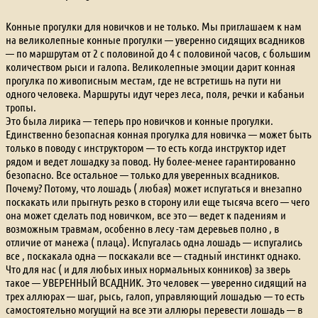
Конные прогулки для новичков и не только. Мы приглашаем к нам
на великолепные конные прогулки — уверенно сидящих всадников
— по маршрутам от 2 с половиной до 4 с половиной часов, с большим
количеством рыси и галопа. Великолепные эмоции дарит конная
прогулка по живописным местам, где не встретишь на пути ни
одного человека. Маршруты идут через леса, поля, речки и кабаньи
тропы.
Это была лирика — теперь про новичков и конные прогулки.
Единственно безопасная конная прогулка для новичка — может быть
только в поводу с инструктором — то есть когда инструктор идет
рядом и ведет лошадку за повод. Ну более-менее гарантированно
безопасно. Все остальное — только для уверенных всадников.
Почему? Потому, что лошадь ( любая) может испугаться и внезапно
поскакать или прыгнуть резко в сторону или еще тысяча всего — чего
она может сделать под новичком, все это — ведет к падениям и
возможным травмам, особенно в лесу -там деревьев полно , в
отличие от манежа ( плаца). Испугалась одна лошадь — испугались
все , поскакала одна — поскакали все — стадный инстинкт однако.
Что для нас ( и для любых иных нормальных конников) за зверь
такое — УВЕРЕННЫЙ ВСАДНИК. Это человек — уверенно сидящий на
трех аллюрах — шаг, рысь, галоп, управляющий лошадью — то есть
самостоятельно могущий на все эти аллюры перевести лошадь — в