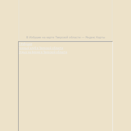
В Избушке на карте Тверской области — Яндекс Карты
В Избушке
Конный клуб в Тверской области
Отдых на ферме в Тверской области