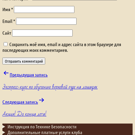
Имя
*
Email
*
Сайт
Сохранить моё имя, email и адрес сайта в этом браузере для
последующих моих комментариев.
Навигация
Предыдущая запись
Экспресс-курс по обучению верховой езде на лошадях.
по
записям
Следующая запись
Акция! До конца лета!
Инструкция по Технике Безопасности
Дополнительные платные услуги клуба