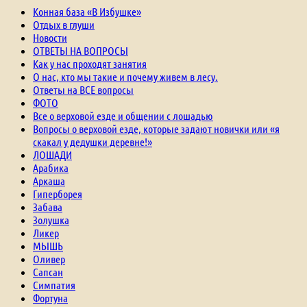
Конная база «В Избушке»
Отдых в глуши
Новости
ОТВЕТЫ НА ВОПРОСЫ
Как у нас проходят занятия
О нас, кто мы такие и почему живем в лесу.
Ответы на ВСЕ вопросы
ФОТО
Все о верховой езде и общении с лошадью
Вопросы о верховой езде, которые задают новички или «я
скакал у дедушки деревне!»
ЛОШАДИ
Арабика
Аркаша
Гиперборея
Забава
Золушка
Ликер
МЫШЬ
Оливер
Сапсан
Симпатия
Фортуна