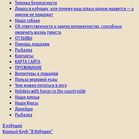
Техника безопасности
Дорога в избушку, или почему наш отдых одним нравится — а
другим не подходит
Наши собаки
Об ответственности и других неприятностях, способных
омрачить жизнь туриста
ОТЗЫВЫ
Помощь лошадям
Рыбалка
Контакты
КАРТА САЙТА
ПРОЖИВАНИЕ
Волонтеры к лошадям
Польза верховой езды
Чем можно питаться в лесу
Holidays with horses in the countryside
Наши друзья
Наши Курсы
Донейшн
Рыбалка
В избушке
Конный Клуб "В Избушке"