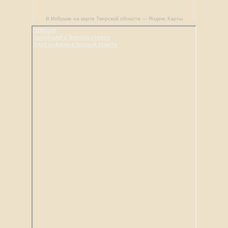
В Избушке на карте Тверской области — Яндекс Карты
В Избушке
Конный клуб в Тверской области
Отдых на ферме в Тверской области