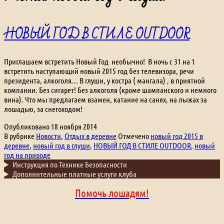
НОВЫЙ ГОД В СТИЛЕ OUTDOOR
Приглашаем встретить Новый Год необычно! В ночь с 31 на 1
встретить наступающий новый 2015 год без телевизора, речи
президента, алкоголя… В глуши, у костра ( мангала) , в приятной
компании. Без сигарет! Без алкоголя (кроме шампанского и немного
вина). Что мы предлагаем взамен, катание на санях, на лыжах за
лошадью, за снегоходом!
Опубликовано
18 ноября 2014
В рубрике
Новости
,
Отдых в деревне
Отмечено
новый год 2015 в
деревне
,
новый год в глуши
,
НОВЫЙ ГОД В СТИЛЕ OUTDOOR
,
новый
год на природе
Инструкция по Технике Безопасности
Дополнительные платные услуги клуба
Помочь лошадям!