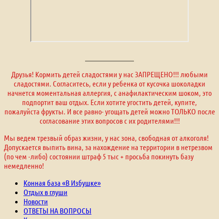
Друзья! Кормить детей сладостями у нас ЗАПРЕЩЕНО!!! любыми
сладостями. Согласитесь, если у ребенка от кусочка шоколадки
начнется моментальная аллергия, с анафилактическим шоком, это
подпортит ваш отдых. Если хотите угостить детей, купите,
пожалуйста фрукты. И все равно- угощать детей можно ТОЛЬКО после
согласование этих вопросов с их родителями!!!
Мы ведем трезвый образ жизни, у нас зона, свободная от алкоголя!
Допускается выпить вина, за нахождение на территории в нетрезвом
(по чем -либо) состоянии штраф 5 тыс + просьба покинуть базу
немедленно!
Конная база «В Избушке»
Отдых в глуши
Новости
ОТВЕТЫ НА ВОПРОСЫ