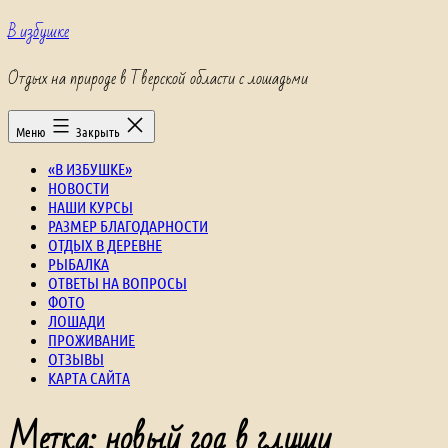
Перейти
В избушке
к
содержимому
Отдых на природе в Тверской области с лошадьми
Меню
Закрыть
«В ИЗБУШКЕ»
НОВОСТИ
НАШИ КУРСЫ
РАЗМЕР БЛАГОДАРНОСТИ
ОТДЫХ В ДЕРЕВНЕ
РЫБАЛКА
ОТВЕТЫ НА ВОПРОСЫ
ФОТО
ЛОШАДИ
ПРОЖИВАНИЕ
ОТЗЫВЫ
КАРТА САЙТА
Метка:
новый год в глуши