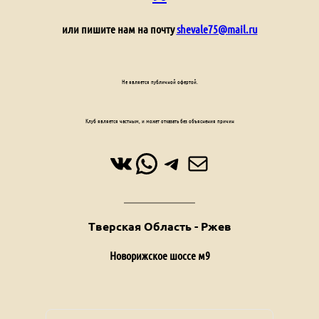
или пишите нам на почту
shevale75@mail.ru
Не является публичной офертой.
Клуб является частным, и может отказать без объяснения причин
ВКонтакте
WhatsApp
Telegram
Почта
Тверская Область - Ржев
Новорижское шоссе м9