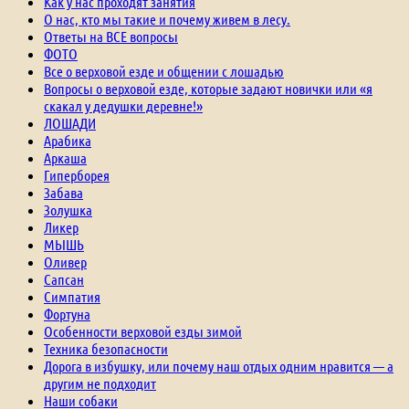
Как у нас проходят занятия
О нас, кто мы такие и почему живем в лесу.
Ответы на ВСЕ вопросы
ФОТО
Все о верховой езде и общении с лошадью
Вопросы о верховой езде, которые задают новички или «я
скакал у дедушки деревне!»
ЛОШАДИ
Арабика
Аркаша
Гиперборея
Забава
Золушка
Ликер
МЫШЬ
Оливер
Сапсан
Симпатия
Фортуна
Особенности верховой езды зимой
Техника безопасности
Дорога в избушку, или почему наш отдых одним нравится — а
другим не подходит
Наши собаки