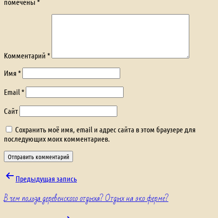
помечены
*
Комментарий
*
Имя
*
Email
*
Сайт
Сохранить моё имя, email и адрес сайта в этом браузере для
последующих моих комментариев.
Навигация
Предыдущая запись
В чем польза деревенского отдыха? Отдых на эко ферме?
по