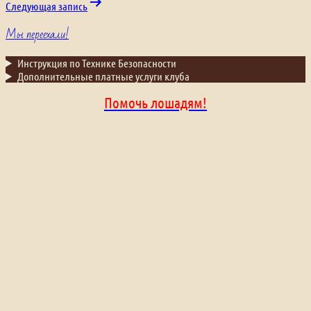
записям
Следующая запись
Мы переехали!
Инструкция по Технике Безопасности
Дополнительные платные услуги клуба
Помочь лошадям!