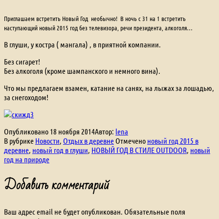
Приглашаем встретить Новый Год необычно! В ночь с 31 на 1 встретить
наступающий новый 2015 год без телевизора, речи президента, алкоголя…
В глуши, у костра ( мангала) , в приятной компании.
Без сигарет!
Без алкоголя (кроме шампанского и немного вина).
Что мы предлагаем взамен, катание на санях, на лыжах за лошадью,
за снегоходом!
Опубликовано
18 ноября 2014
Автор:
lena
В рубрике
Новости
,
Отдых в деревне
Отмечено
новый год 2015 в
деревне
,
новый год в глуши
,
НОВЫЙ ГОД В СТИЛЕ OUTDOOR
,
новый
год на природе
Добавить комментарий
Ваш адрес email не будет опубликован.
Обязательные поля