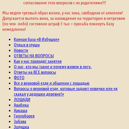
согласование этих вопросов с их родителями!!!
Мы ведем трезвый образ жизни, у нас зона, свободная от алкоголя!
Допускается выпить вина, за нахождение на территории в нетрезвом
(по чем -либо) состоянии штраф 5 тыс + просьба покинуть базу
немедленно!
Конная база «В Избушке»
Отдых в глуши
Новости
ОТВЕТЫ НА ВОПРОСЫ
Как у нас проходят занятия
О нас, кто мы такие и почему живем в лесу.
Ответы на ВСЕ вопросы
ФОТО
Все о верховой езде и общении с лошадью
Вопросы о верховой езде, которые задают новички или «я
скакал у дедушки деревне!»
ЛОШАДИ
Арабика
Аркаша
Гиперборея
Забава
Золушка