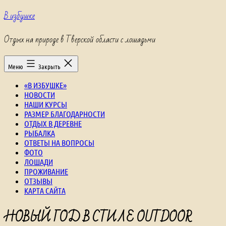
Перейти
В избушке
к
содержимому
Отдых на природе в Тверской области с лошадьми
Меню
Закрыть
«В ИЗБУШКЕ»
НОВОСТИ
НАШИ КУРСЫ
РАЗМЕР БЛАГОДАРНОСТИ
ОТДЫХ В ДЕРЕВНЕ
РЫБАЛКА
ОТВЕТЫ НА ВОПРОСЫ
ФОТО
ЛОШАДИ
ПРОЖИВАНИЕ
ОТЗЫВЫ
КАРТА САЙТА
НОВЫЙ ГОД В СТИЛЕ OUTDOOR