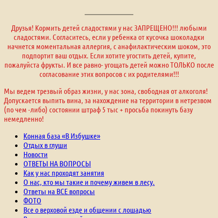
Друзья! Кормить детей сладостями у нас ЗАПРЕЩЕНО!!! любыми
сладостями. Согласитесь, если у ребенка от кусочка шоколадки
начнется моментальная аллергия, с анафилактическим шоком, это
подпортит ваш отдых. Если хотите угостить детей, купите,
пожалуйста фрукты. И все равно- угощать детей можно ТОЛЬКО после
согласование этих вопросов с их родителями!!!
Мы ведем трезвый образ жизни, у нас зона, свободная от алкоголя!
Допускается выпить вина, за нахождение на территории в нетрезвом
(по чем -либо) состоянии штраф 5 тыс + просьба покинуть базу
немедленно!
Конная база «В Избушке»
Отдых в глуши
Новости
ОТВЕТЫ НА ВОПРОСЫ
Как у нас проходят занятия
О нас, кто мы такие и почему живем в лесу.
Ответы на ВСЕ вопросы
ФОТО
Все о верховой езде и общении с лошадью