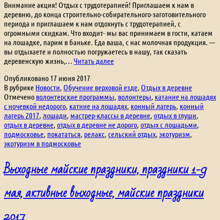
Внимание акция! Отдых с трудотерапией! Приглашаем к нам в
деревню, до конца строительно-собирательного-заготовительного
периода и приглашаем к нам отдохнуть с трудотерапией, с
огромными скидкам. Что входит- мы вас принимаем в гости, катаем
на лошадке, парим в баньке. Еда ваша, с нас молочная продукция. —
вы отдыхаете и полностью погружаетесь в нашу, так сказать
Отдых
деревенскую жизнь,…
Читать далее
с
Опубликовано
17 июня 2017
трудотерапией!
В рубрике
Новости
,
Обучение верховой езде
,
Отдых в деревне
мастер-
Отмечено
волонтерские программы
,
волонтеры
,
катание на лошадях
классы
с ночевкой недорого
,
катние на лошадях
,
конный лагерь
,
конный
лагерь 2017
,
лошади
,
мастрер-классы в деревне
,
отдых в глуши
,
отдых в деревне
,
отдых в деревне не дорого
,
отдых с лошадьми
,
подмосковье
,
покататься
,
релакс
,
сельский отдых
,
экотуризм
,
экотуризм в подмосковье
Выходные майские праздники, праздники 1-9
мая, активные выходные, майские праздники
2017