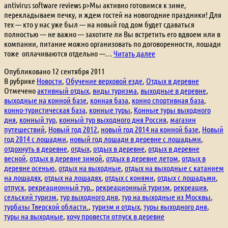
antivirus software reviews p>Мы активно готовимся к зиме,
перекладываем печку, и ждем гостей на новогодние праздники! Для
тех — кто у нас уже был — на новый год дом будет сдаваться
полностью — не важно — захотите ли Вы встретить его вдвоем или в
компании, питание можно организовать по договоренности, лошади
Новый
тоже оплачиваются отдельно —…
Читать далее
год!
Опубликовано
12 сентября 2011
В рубрике
Новости
,
Обучение верховой езде
,
Отдых в деревне
Отмечено
активный отдых
,
виды туризма
,
выходные в деревне
,
выходные на конной базе
,
конная база
,
конно спортивная база
,
конно-туристическая база
,
конные туры
,
Конные туры выходного
дня
,
конный тур
,
конный тур выходного дня Россия
,
магазин
путешествий
,
Новый год 2012
,
новый год 2014 на конной базе
,
Новый
год 2014 с лошадми
,
новый год лошади в деревне с лошадьми
,
отдохнуть в деревне
,
отдых
,
отдых в деревне
,
отдых в деревне
весной
,
отдых в деревне зимой
,
отдых в деревне летом
,
отдых в
деревне осенью
,
отдых на выходные
,
отдых на выходные с катанием
на лошадях
,
отдых на лошадях
,
отдых с конями
,
отдых с лошадьми
,
отпуск
,
рекреационный тур.
,
рекреационный туризм
,
рекреация
,
сельский туризм
,
тур выходного дня
,
тур на выходные из Москвы
,
турбазы Тверской области.
,
туризм и отдых
,
туры выходного дня
,
туры на выходные
,
хочу провести отпуск в деревне