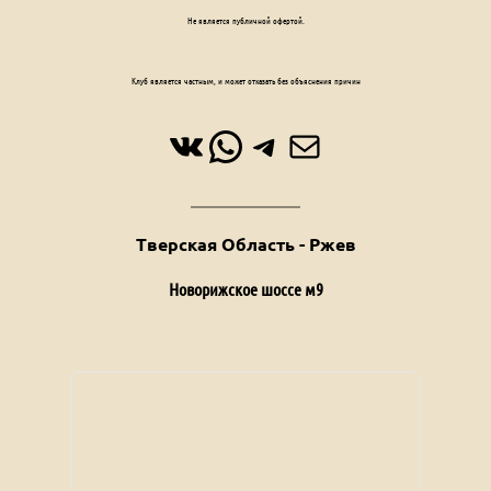
Клуб является частным, и может отказать без объяснения причин
ВКонтакте
WhatsApp
Telegram
Почта
Тверская Область - Ржев
Новорижское шоссе м9