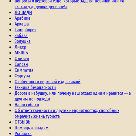
Вопросы о верховой езде, которые задают новички или «я
скакал у дедушки деревне!»
ЛОШАДИ
Арабика
Аркаша
Гиперборея
Забава
Золушка
Ликер
МЫШЬ
Оливер
Сапсан
Симпатия
Фортуна
Особенности верховой езды зимой
Техника безопасности
Дорога в избушку, или почему наш отдых одним нравится — а
другим не подходит
Наши собаки
Об ответственности и других неприятностях, способных
омрачить жизнь туриста
ОТЗЫВЫ
Помощь лошадям
Рыбалка