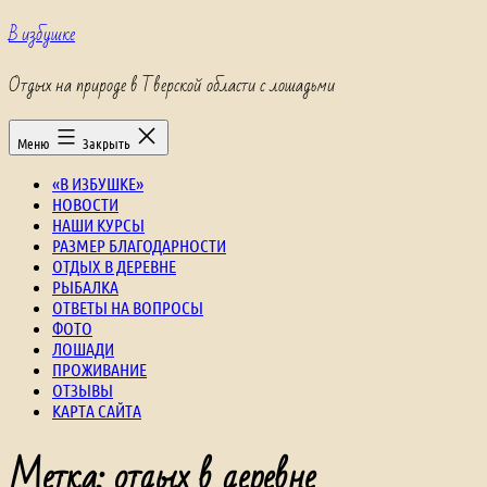
Перейти
В избушке
к
содержимому
Отдых на природе в Тверской области с лошадьми
Меню
Закрыть
«В ИЗБУШКЕ»
НОВОСТИ
НАШИ КУРСЫ
РАЗМЕР БЛАГОДАРНОСТИ
ОТДЫХ В ДЕРЕВНЕ
РЫБАЛКА
ОТВЕТЫ НА ВОПРОСЫ
ФОТО
ЛОШАДИ
ПРОЖИВАНИЕ
ОТЗЫВЫ
КАРТА САЙТА
Метка:
отдых в деревне