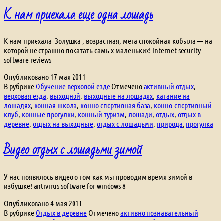
К нам приехала еще одна лошадь
К нам приехала Золушка , возрастная, мега спокойная кобыла — на
которой не страшно покатать самых маленьких! internet security
software reviews
Опубликовано
17 мая 2011
В рубрике
Обучение верховой езде
Отмечено
активный отдых
,
верховая езда
,
выходной
,
выходные на лошадях
,
катание на
лошадях
,
конная школа
,
конно спортивная база
,
конно-спортивный
клуб
,
конные прогулки
,
конный туризм
,
лошади
,
отдых
,
отдых в
деревне
,
отдых на выходные
,
отдых с лошадьми
,
природа
,
прогулка
Видео отдых с лошадьми зимой
У нас появилось видео о том как мы проводим время зимой в
избушке! antivirus software for windows 8
Опубликовано
4 мая 2011
В рубрике
Отдых в деревне
Отмечено
активно познавательный