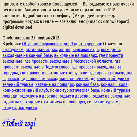
привозите с собой троих и более друзей — Вы отдыхаете практически
бесплатно! Акция продлиться до майских праздников 2013!
Спешите! Подробности по телефону. ( Акция действует — для
программы «отдых в седле — все включено») mac os x snow leopard
digital download
Опубликовано
27 ноября 2012
В рубрике
Обучение верховой езде
,
Отдых в деревне
Отмечено
агротуризм
,
активный отдых
,
акция
,
верховая езда
,
выходной
,
выходные на конной базе
,
выходные на лошадях
,
где провести
выходные
,
где провести выходные в Московской области
,
где
провести выходные в Подмосковье
,
где провести выходные за
городом
,
где провести выходные с девушкой
,
где провести выходные
с детьми
,
где провести выходные с ребенком
,
деревенский туризм
,
зеленый туризм
,
катание на лошадях
,
конная база
,
конная школа
,
конно-спортивный клуб
,
конно-туристическая база
,
конный туризм
,
лошади
,
отдохнуть в деревне
,
отдых в деревне
,
отдых на выходные
,
отдых на выходные с катанием на лошадях
,
сельский туризм
,
скидки
,
экотуризм
Новый год!