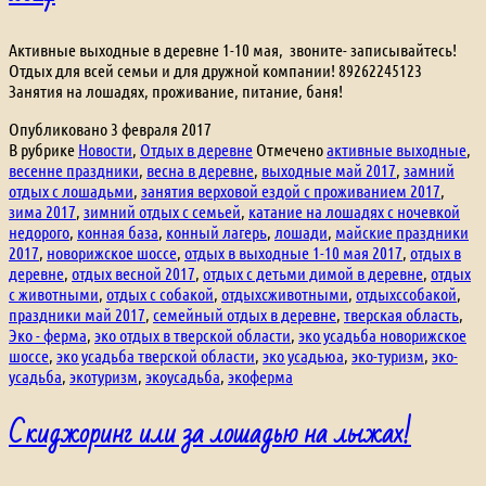
Активные выходные в деревне 1-10 мая, звоните- записывайтесь!
Отдых для всей семьи и для дружной компании! 89262245123
Занятия на лошадях, проживание, питание, баня!
Опубликовано
3 февраля 2017
В рубрике
Новости
,
Отдых в деревне
Отмечено
активные выходные
,
весенне праздники
,
весна в деревне
,
выходные май 2017
,
замний
отдых с лошадьми
,
занятия верховой ездой с проживанием 2017
,
зима 2017
,
зимний отдых с семьей
,
катание на лошадях с ночевкой
недорого
,
конная база
,
конный лагерь
,
лошади
,
майские праздники
2017
,
новорижское шоссе
,
отдых в выходные 1-10 мая 2017
,
отдых в
деревне
,
отдых весной 2017
,
отдых с детьми димой в деревне
,
отдых
с животными
,
отдых с собакой
,
отдыхсживотными
,
отдыхссобакой
,
праздники май 2017
,
семейный отдых в деревне
,
тверская область
,
Эко - ферма
,
эко отдых в тверской области
,
эко усадьба новорижское
шоссе
,
эко усадьба тверской области
,
эко усадьюа
,
эко-туризм
,
эко-
усадьба
,
экотуризм
,
экоусадьба
,
экоферма
Скиджоринг или за лошадью на лыжах!