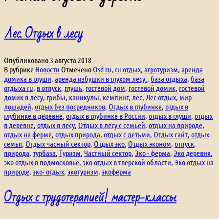
Лес. Отдых в лесу
Опубликовано
3 августа 2018
В рубрике
Новости
Отмечено
Osd ru
,
ru отдых
,
агротуризм
,
аренда
домика в глуши
,
аренда избушки в глухом лесу.
,
база отдыха
,
база
отдыха ru
,
в отпуск
,
глушь
,
гостевой дом
,
гостевой домик
,
гостевой
домик в лесу
,
грибы
,
каникулы
,
кемпинг
,
лес
,
Лес отдых
,
мир
лошадей
,
отдых без посредников
,
Отдых в глубинке
,
отдых в
глубинке в деревне
,
отдых в глубинке в России
,
отдых в глуши
,
отдых
в деревне
,
отдых в лесу
,
Отдых в лесу с семьей
,
отдых на природе
,
отдых на ферме
,
отдых природа
,
отдых с детьми
,
Отдых сайт
,
отдых
семья
,
Отдых часный сектор
,
Отдых эко
,
Отдых эконом
,
отпуск
,
природа
,
турбаза
,
Туризм
,
Частный сектор
,
Эко - ферма
,
Эко деревня
,
эко отдых в подмосковье
,
эко отдых в тверской области
,
Эко отдых на
природе
,
эко- отдых
,
экотуризм
,
экоферма
Отдых с трудотерапией! мастер-классы