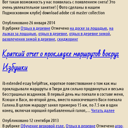
Вот такая возможность у нас появилась с появлением снега! Это
очень увлекательное занятие! ( Фото сделаны в нашем
Подмосковном клубе) download adobe cs6 master collection
Опубликовано
26 января 2014
В рубрике
Отдых в деревне
Отмечено
на доске за лошадью
,
на
лыжах за лошадью
,
отдых в деревне
,
отдых в деревне зимой
,
развлечения зимой в деревне
,
скиджоринг
Краткий отчет о прокладке маршрутов вокруг
Избушки
ib extended essay helpИтак, короткое повествование о том как мы
прокладывали маршруты в Твери для сильно продвинутых и весьма
бесстрашных всадников. В первый день мы поехали в составе меня,
Ксюши и Васи, во-второй день, вместо накосячевшего Васи поехала
Галина.В целом маршрут занял примерно 15 км, по 7.5 км в один
Кратки
конец, включая хороший прибавленный галоп,…
Читать далее
отчет
Опубликовано
12 сентября 2013
о
В рубрике
Обучение верховой езде
,
Отдых в деревне
Отмечено
агро-
прокла