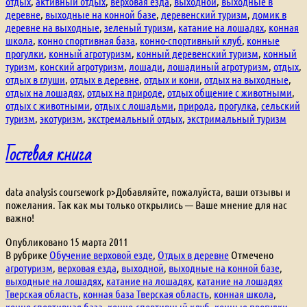
отдых
,
активный отдых
,
верховая езда
,
выходной
,
выходные в
деревне
,
выходные на конной базе
,
деревенский туризм
,
домик в
деревне на выходные
,
зеленый туризм
,
катание на лошадях
,
конная
школа
,
конно спортивная база
,
конно-спортивный клуб
,
конные
прогулки
,
конный агротуризм
,
конный деревенский туризм
,
конный
туризм
,
конский агротуризм
,
лошади
,
лошадиный агротуризм
,
отдых
,
отдых в глуши
,
отдых в деревне
,
отдых и кони
,
отдых на выходные
,
отдых на лошадях
,
отдых на природе
,
отдых общение с животными
,
отдых с животными
,
отдых с лошадьми
,
природа
,
прогулка
,
сельский
туризм
,
экотуризм
,
экстремальный отдых
,
экстримальный туризм
Гостевая книга
data analysis coursework p>Добавляйте, пожалуйста, ваши отзывы и
пожелания. Так как мы только открылись — Ваше мнение для нас
важно!
Опубликовано
15 марта 2011
В рубрике
Обучение верховой езде
,
Отдых в деревне
Отмечено
агротуризм
,
верховая езда
,
выходной
,
выходные на конной базе
,
выходные на лошадях
,
катание на лошадях
,
катание на лошадях
Тверская область
,
конная база Тверская область
,
конная школа
,
конно спортивная база
,
конно-спортивный клуб
,
конные прогулки
,