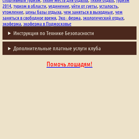
2014
,
туризм в области
,
уединение
,
уйти от суеты
,
усталость
,
утомление
,
цены базы отдыха
,
чем заняться в выходные
,
чем
заняться в свободное время
,
Эко - ферма
,
экологический отдых
,
экоферма
,
экоферма в Подмосковье
Инструкция по Технике Безопасности
Дополнительные платные услуги клуба
Помочь лошадям!