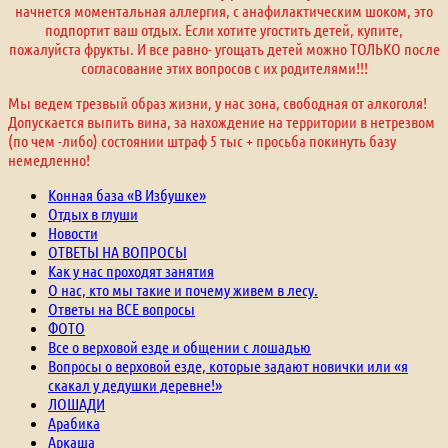
начнется моментальная аллергия, с анафилактическим шоком, это
подпортит ваш отдых. Если хотите угостить детей, купите,
пожалуйста фрукты. И все равно- угощать детей можно ТОЛЬКО после
согласование этих вопросов с их родителями!!!
Мы ведем трезвый образ жизни, у нас зона, свободная от алкоголя!
Допускается выпить вина, за нахождение на территории в нетрезвом
(по чем -либо) состоянии штраф 5 тыс + просьба покинуть базу
немедленно!
Конная база «В Избушке»
Отдых в глуши
Новости
ОТВЕТЫ НА ВОПРОСЫ
Как у нас проходят занятия
О нас, кто мы такие и почему живем в лесу.
Ответы на ВСЕ вопросы
ФОТО
Все о верховой езде и общении с лошадью
Вопросы о верховой езде, которые задают новички или «я
скакал у дедушки деревне!»
ЛОШАДИ
Арабика
Аркаша