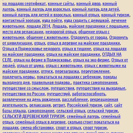
на лошадях сертификат
,
конные сайты
,
конный двор
,
конный
лагерь
,
конный лагерь для взрослых
,
конный лагерь для детей
,
конный лагерь для детей и взрослых
,
конный отдых
,
конный туризм
,
контактный зоопарк
,
куда пойти
,
куда сходить с девушкой
,
лечение
животными
,
лошади 2014
,
Лошадь
,
майские праздники с лошадьми
,
место для релаксации
,
недорогой отдых
,
общение отдых с
животными
,
общение с животными
,
Отдохнуть от города
,
Отдохнуть
от цивилизации
,
отдых
,
отдых в деревне на майские праздники
,
Отдых в Подмосковье недорого
,
отдых в тишине
,
отдых на лошадях
на майские праздники
,
отдых на майские праздники
,
ОТДЫХ НА
СЕЛЕ
,
отдых на ферме в Подмосковье
,
отдых на эко-ферме
,
Отдых от
людей
,
отдых от шума
,
отдых с животными
,
отдых с животными на
майские праздники
,
отпуск
,
перезагразка
,
переутомление
,
подлечить нервы
,
покататься на лошадях с ребенком
,
походы
выходного дня
,
правильная подкова.
,
практика самопознания
,
путешествие со смыслом
,
путешествия
,
путешествия на выходные
,
путешествия по России
,
путешествуй
,
работоспособноть
,
развлечение на день рождения
,
расслабление
,
рекреационная
деятельность
,
релаксация
,
ретрит
,
Российский туризм
,
сайт
,
сайт
базы отдыха
,
самопознание
,
сельский отдых
,
сельский туризм
,
СЕЛЬСКТЙ ДЕРЕВЕНСКИЙ ТУРИЗМ
,
семейный лагерь
,
семейный
отдых
,
семейный отдых в деревне
,
сколько стоит покататься на
лошадях
,
смена обстановки
,
спорт и отдых
,
спорт туризм
,
спортивный туризм
,
тихие места для отдыха
,
тихий отдых
,
туризм