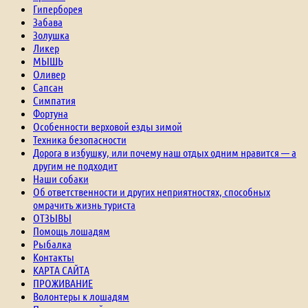
Гиперборея
Забава
Золушка
Ликер
МЫШЬ
Оливер
Сапсан
Симпатия
Фортуна
Особенности верховой езды зимой
Техника безопасности
Дорога в избушку, или почему наш отдых одним нравится — а
другим не подходит
Наши собаки
Об ответственности и других неприятностях, способных
омрачить жизнь туриста
ОТЗЫВЫ
Помощь лошадям
Рыбалка
Контакты
КАРТА САЙТА
ПРОЖИВАНИЕ
Волонтеры к лошадям