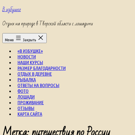
Перейти
В избушке
к
содержимому
Отдых на природе в Тверской области с лошадьми
Меню
Закрыть
«В ИЗБУШКЕ»
НОВОСТИ
НАШИ КУРСЫ
РАЗМЕР БЛАГОДАРНОСТИ
ОТДЫХ В ДЕРЕВНЕ
РЫБАЛКА
ОТВЕТЫ НА ВОПРОСЫ
ФОТО
ЛОШАДИ
ПРОЖИВАНИЕ
ОТЗЫВЫ
КАРТА САЙТА
Метка:
путешествия по России