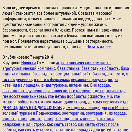
В последнее время проблема нервного и эмоционального истощения
людей становится все более актуальной. Средства массовой
информации, желая привлечь внимания людей, давят на самые
чувствительные зоны восприятия людей – угрозы жизни,
безопасности, безопасности близких. Постоянным и навязчивым
фоном они действуют на психику и буквально выбивают почву из-
под ног. Появляется нарастающее ощущение растерянности,
Расслабле
беспомощности, испуга, усталости, паники,…
Читать далее
и
Опубликовано
7 марта 2014
релаксация
В рубрике
Новости
Отмечено
агро-экологический комплекс
,
или
агротуристический комплекс
,
база отдыха
,
база отдыха область
,
база
как
отдыха отзывы
,
база отдыха официальный сайт
,
база отдыха фото
,
в
снять
гости в деревню
,
в гости к фермерам
,
верховые прогулки
,
виды
стресс
катания на лошадях
,
виды туризма
,
витамины
,
Вне города
,
восстановить душевное равновесие
,
все надоело
,
Где верховая езда
,
где восстановить нервы
,
где детям пообщатьс с животными
,
где
можно пообщаться с животными
,
давит город
,
детская верховая езда
,
ДОМ ОТДЫХА В ПОДМОСКОВЬЕ
,
дом отдыха лошади
,
досуг в Москве
,
зеленый туризм в Подмосковье
,
зоо-терапия
,
зоотерапия
,
из города
,
иппо-терапия
,
иппотерапия
,
как подлечить нервы
,
как снять
напряжение или стресс
,
как снять стресс
,
как снять стресс после
работы
,
как снять усталость
,
катание на лошадях для детей
,
катание