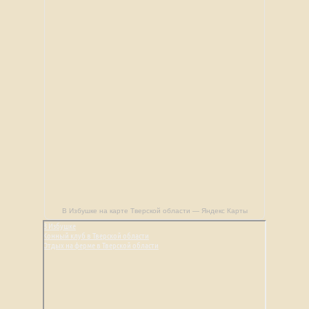
В Избушке на карте Тверской области — Яндекс Карты
В Избушке
Конный клуб в Тверской области
Отдых на ферме в Тверской области