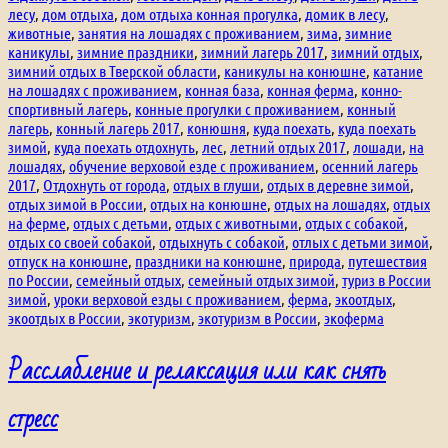
лесу
,
дом отдыха
,
дом отдыха конная прогулка
,
домик в лесу
,
животные
,
занятия на лошадях с проживанием
,
зима
,
зимние
каникулы
,
зимние праздники
,
зимний лагерь 2017
,
зимний отдых
,
зимний отдых в Тверской области
,
каникулы на конюшне
,
катание
на лошадях с проживанием
,
конная база
,
конная ферма
,
конно-
спортивный лагерь
,
конные прогулки с проживанием
,
конный
лагерь
,
конный лагерь 2017
,
конюшня
,
куда поехать
,
куда поехать
зимой
,
куда поехать отдохнуть
,
лес
,
летний отдых 2017
,
лошади
,
на
лошадях
,
обучение верховой езде с проживанием
,
осенний лагерь
2017
,
Отдохнуть от города
,
отдых в глуши
,
отдых в деревне зимой
,
отдых зимой в России
,
отдых на конюшне
,
отдых на лошадях
,
отдых
на ферме
,
отдых с детьми
,
отдых с животными
,
отдых с собакой
,
отдых со своей собакой
,
отдыхнуть с собакой
,
отлых с детьми зимой
,
отпуск на конюшне
,
праздники на конюшне
,
природа
,
путешествия
по России
,
семейный отдых
,
семейный отдых зимой
,
туриз в России
зимой
,
уроки верховой езды с проживанием
,
ферма
,
экоотдых
,
экоотдых в России
,
экотуризм
,
экотуризм в России
,
экоферма
Расслабление и релаксация или как снять
стресс