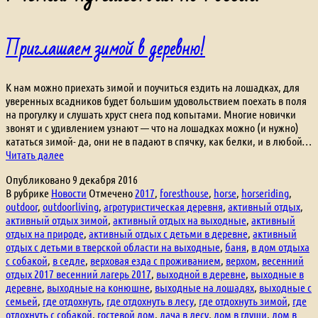
Приглашаем зимой в деревню!
К нам можно приехать зимой и поучиться ездить на лошадках, для
уверенных всадников будет большим удовольствием поехать в поля
на прогулку и слушать хруст снега под копытами. Многие новички
звонят и с удивлением узнают — что на лошадках можно (и нужно)
кататься зимой- да, они не в падают в спячку, как белки, и в любой…
Приглашаем
Читать далее
зимой
Опубликовано
9 декабря 2016
в
В рубрике
Новости
Отмечено
2017
,
foresthouse
,
horse
,
horseriding
,
деревню!
outdoor
,
outdoorliving
,
агротуристическая деревня
,
активный отдых
,
активный отдых зимой
,
активный отдых на выходные
,
активный
отдых на природе
,
активный отдых с детьми в деревне
,
активный
отдых с детьми в тверской области на выходные
,
баня
,
в дом отдыха
с собакой
,
в седле
,
верховая езда с проживанием
,
верхом
,
весенний
отдых 2017 весенний лагерь 2017
,
выходной в деревне
,
выходные в
деревне
,
выходные на конюшне
,
выходные на лошадях
,
выходные с
семьей
,
где отдохнуть
,
где отдохнуть в лесу
,
где отдохнуть зимой
,
где
отдохнуть с собакой
,
гостевой дом
,
дача в лесу
,
дом в глуши
,
дом в