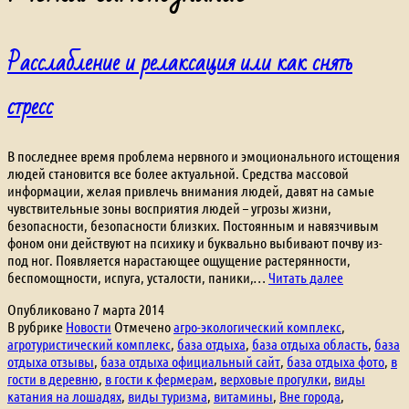
Расслабление и релаксация или как снять
стресс
В последнее время проблема нервного и эмоционального истощения
людей становится все более актуальной. Средства массовой
информации, желая привлечь внимания людей, давят на самые
чувствительные зоны восприятия людей – угрозы жизни,
безопасности, безопасности близких. Постоянным и навязчивым
фоном они действуют на психику и буквально выбивают почву из-
под ног. Появляется нарастающее ощущение растерянности,
Расслабле
беспомощности, испуга, усталости, паники,…
Читать далее
и
Опубликовано
7 марта 2014
релаксация
В рубрике
Новости
Отмечено
агро-экологический комплекс
,
или
агротуристический комплекс
,
база отдыха
,
база отдыха область
,
база
как
отдыха отзывы
,
база отдыха официальный сайт
,
база отдыха фото
,
в
снять
гости в деревню
,
в гости к фермерам
,
верховые прогулки
,
виды
стресс
катания на лошадях
,
виды туризма
,
витамины
,
Вне города
,