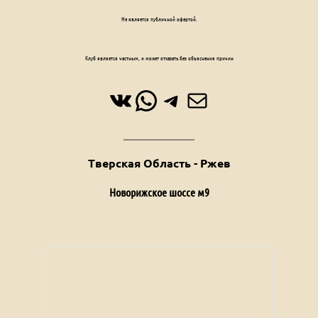
Не является публичной офертой.
Клуб является частным, и может отказать без объяснения причин
ВКонтакте
WhatsApp
Telegram
Почта
Тверская Область - Ржев
Новорижское шоссе м9