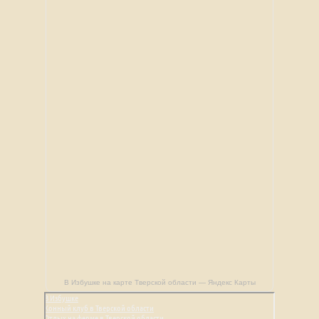
В Избушке на карте Тверской области — Яндекс Карты
В Избушке
Конный клуб в Тверской области
Отдых на ферме в Тверской области