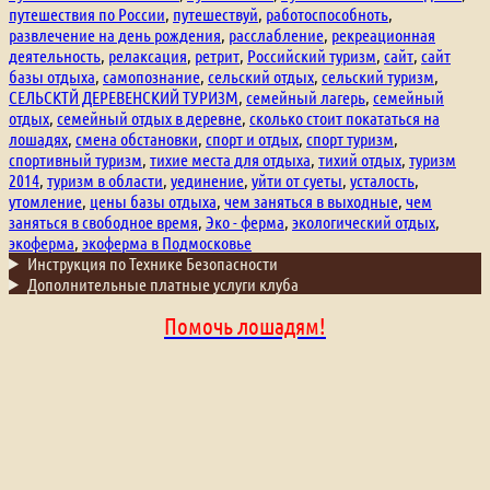
путешествия по России
,
путешествуй
,
работоспособноть
,
развлечение на день рождения
,
расслабление
,
рекреационная
деятельность
,
релаксация
,
ретрит
,
Российский туризм
,
сайт
,
сайт
базы отдыха
,
самопознание
,
сельский отдых
,
сельский туризм
,
СЕЛЬСКТЙ ДЕРЕВЕНСКИЙ ТУРИЗМ
,
семейный лагерь
,
семейный
отдых
,
семейный отдых в деревне
,
сколько стоит покататься на
лошадях
,
смена обстановки
,
спорт и отдых
,
спорт туризм
,
спортивный туризм
,
тихие места для отдыха
,
тихий отдых
,
туризм
2014
,
туризм в области
,
уединение
,
уйти от суеты
,
усталость
,
утомление
,
цены базы отдыха
,
чем заняться в выходные
,
чем
заняться в свободное время
,
Эко - ферма
,
экологический отдых
,
экоферма
,
экоферма в Подмосковье
Инструкция по Технике Безопасности
Дополнительные платные услуги клуба
Помочь лошадям!