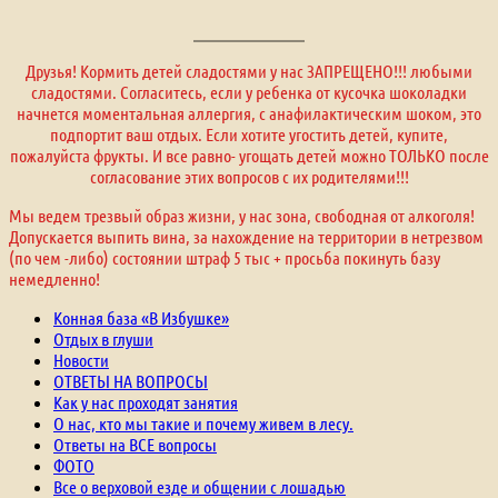
Друзья! Кормить детей сладостями у нас ЗАПРЕЩЕНО!!! любыми
сладостями. Согласитесь, если у ребенка от кусочка шоколадки
начнется моментальная аллергия, с анафилактическим шоком, это
подпортит ваш отдых. Если хотите угостить детей, купите,
пожалуйста фрукты. И все равно- угощать детей можно ТОЛЬКО после
согласование этих вопросов с их родителями!!!
Мы ведем трезвый образ жизни, у нас зона, свободная от алкоголя!
Допускается выпить вина, за нахождение на территории в нетрезвом
(по чем -либо) состоянии штраф 5 тыс + просьба покинуть базу
немедленно!
Конная база «В Избушке»
Отдых в глуши
Новости
ОТВЕТЫ НА ВОПРОСЫ
Как у нас проходят занятия
О нас, кто мы такие и почему живем в лесу.
Ответы на ВСЕ вопросы
ФОТО
Все о верховой езде и общении с лошадью