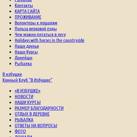
Контакты
КАРТА САЙТА
ПРОЖИВАНИЕ
Волонтеры к лошадям
Польза верховой езды
Чем можно питаться в лесу
Holidays with horses in the countryside
Наши друзья
Наши Курсы
Донейшн
Рыбалка
В избушке
Конный Клуб "В Избушке"
«В ИЗБУШКЕ»
НОВОСТИ
НАШИ КУРСЫ
РАЗМЕР БЛАГОДАРНОСТИ
ОТДЫХ В ДЕРЕВНЕ
РЫБАЛКА
ОТВЕТЫ НА ВОПРОСЫ
ФОТО
ЛОШАДИ