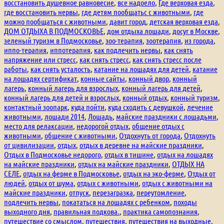
восстановить душевное равновесие
,
все надоело
,
Где верховая езда
,
где восстановить нервы
,
где детям пообщатьс с животными
,
где
можно пообщаться с животными
,
давит город
,
детская верховая езда
,
ДОМ ОТДЫХА В ПОДМОСКОВЬЕ
,
дом отдыха лошади
,
досуг в Москве
,
зеленый туризм в Подмосковье
,
зоо-терапия
,
зоотерапия
,
из города
,
иппо-терапия
,
иппотерапия
,
как подлечить нервы
,
как снять
напряжение или стресс
,
как снять стресс
,
как снять стресс после
работы
,
как снять усталость
,
катание на лошадях для детей
,
катание
на лошадях сертификат
,
конные сайты
,
конный двор
,
конный
лагерь
,
конный лагерь для взрослых
,
конный лагерь для детей
,
конный лагерь для детей и взрослых
,
конный отдых
,
конный туризм
,
контактный зоопарк
,
куда пойти
,
куда сходить с девушкой
,
лечение
животными
,
лошади 2014
,
Лошадь
,
майские праздники с лошадьми
,
место для релаксации
,
недорогой отдых
,
общение отдых с
животными
,
общение с животными
,
Отдохнуть от города
,
Отдохнуть
от цивилизации
,
отдых
,
отдых в деревне на майские праздники
,
Отдых в Подмосковье недорого
,
отдых в тишине
,
отдых на лошадях
на майские праздники
,
отдых на майские праздники
,
ОТДЫХ НА
СЕЛЕ
,
отдых на ферме в Подмосковье
,
отдых на эко-ферме
,
Отдых от
людей
,
отдых от шума
,
отдых с животными
,
отдых с животными на
майские праздники
,
отпуск
,
перезагразка
,
переутомление
,
подлечить нервы
,
покататься на лошадях с ребенком
,
походы
выходного дня
,
правильная подкова.
,
практика самопознания
,
путешествие со смыслом
,
путешествия
,
путешествия на выходные
,