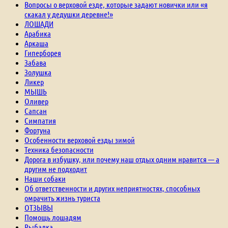
Вопросы о верховой езде, которые задают новички или «я
скакал у дедушки деревне!»
ЛОШАДИ
Арабика
Аркаша
Гиперборея
Забава
Золушка
Ликер
МЫШЬ
Оливер
Сапсан
Симпатия
Фортуна
Особенности верховой езды зимой
Техника безопасности
Дорога в избушку, или почему наш отдых одним нравится — а
другим не подходит
Наши собаки
Об ответственности и других неприятностях, способных
омрачить жизнь туриста
ОТЗЫВЫ
Помощь лошадям
Рыбалка