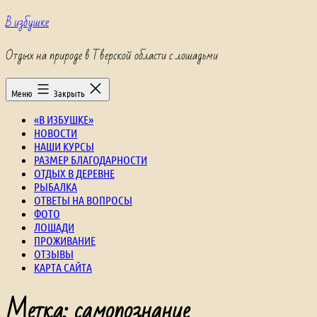
Перейти
В избушке
к
содержимому
Отдых на природе в Тверской области с лошадьми
Меню
Закрыть
«В ИЗБУШКЕ»
НОВОСТИ
НАШИ КУРСЫ
РАЗМЕР БЛАГОДАРНОСТИ
ОТДЫХ В ДЕРЕВНЕ
РЫБАЛКА
ОТВЕТЫ НА ВОПРОСЫ
ФОТО
ЛОШАДИ
ПРОЖИВАНИЕ
ОТЗЫВЫ
КАРТА САЙТА
Метка:
самопознание