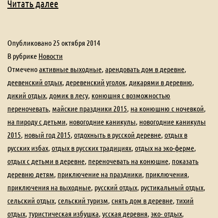
В
Читать далее
чем
польза
Опубликовано
25 октября 2014
деревенского
В рубрике
Новости
отдыха?
Отмечено
активные выходные
,
арендовать дом в деревне
,
деевенский отдых
,
деревенский уголок
,
дикарями в деревню
,
Отдых
дикий отдых
,
домик в лесу
,
конюшня с возможностью
на
переночевать
,
майские праздники 2015
,
на конюшню с ночевкой
,
эко
на пироду с детьми
,
новогодние каникулы
,
новогодние каникулы
ферме?
2015
,
новый год 2015
,
отдохныть в русской деревне
,
отдых в
русских избах
,
отдых в русских традициях
,
отдых на эко-ферме
,
отдых с детьми в деревне
,
переночевать на конюшне
,
показать
деревню детям
,
приключение на праздники
,
приключения
,
приключения на выходные
,
русский отдых
,
рустикальный отдых
,
сельский отдых
,
сельский туризм
,
снять дом в деревне
,
тихий
отдых
,
туристическая избушка
,
усская деревня
,
эко- отдых
,