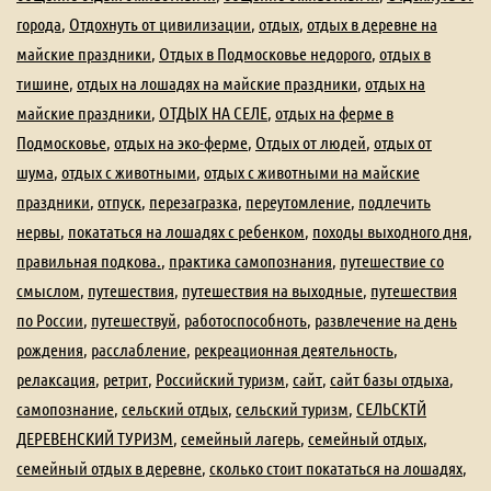
города
,
Отдохнуть от цивилизации
,
отдых
,
отдых в деревне на
майские праздники
,
Отдых в Подмосковье недорого
,
отдых в
тишине
,
отдых на лошадях на майские праздники
,
отдых на
майские праздники
,
ОТДЫХ НА СЕЛЕ
,
отдых на ферме в
Подмосковье
,
отдых на эко-ферме
,
Отдых от людей
,
отдых от
шума
,
отдых с животными
,
отдых с животными на майские
праздники
,
отпуск
,
перезагразка
,
переутомление
,
подлечить
нервы
,
покататься на лошадях с ребенком
,
походы выходного дня
,
правильная подкова.
,
практика самопознания
,
путешествие со
смыслом
,
путешествия
,
путешествия на выходные
,
путешествия
по России
,
путешествуй
,
работоспособноть
,
развлечение на день
рождения
,
расслабление
,
рекреационная деятельность
,
релаксация
,
ретрит
,
Российский туризм
,
сайт
,
сайт базы отдыха
,
самопознание
,
сельский отдых
,
сельский туризм
,
СЕЛЬСКТЙ
ДЕРЕВЕНСКИЙ ТУРИЗМ
,
семейный лагерь
,
семейный отдых
,
семейный отдых в деревне
,
сколько стоит покататься на лошадях
,