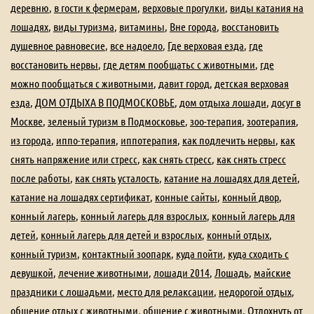
деревню
,
в гости к фермерам
,
верховые прогулки
,
виды катания на
лошадях
,
виды туризма
,
витамины
,
Вне города
,
восстановить
душевное равновесие
,
все надоело
,
Где верховая езда
,
где
восстановить нервы
,
где детям пообщатьс с животными
,
где
можно пообщаться с животными
,
давит город
,
детская верховая
езда
,
ДОМ ОТДЫХА В ПОДМОСКОВЬЕ
,
дом отдыха лошади
,
досуг в
Москве
,
зеленый туризм в Подмосковье
,
зоо-терапия
,
зоотерапия
,
из города
,
иппо-терапия
,
иппотерапия
,
как подлечить нервы
,
как
снять напряжение или стресс
,
как снять стресс
,
как снять стресс
после работы
,
как снять усталость
,
катание на лошадях для детей
,
катание на лошадях сертификат
,
конные сайты
,
конный двор
,
конный лагерь
,
конный лагерь для взрослых
,
конный лагерь для
детей
,
конный лагерь для детей и взрослых
,
конный отдых
,
конный туризм
,
контактный зоопарк
,
куда пойти
,
куда сходить с
девушкой
,
лечение животными
,
лошади 2014
,
Лошадь
,
майские
праздники с лошадьми
,
место для релаксации
,
недорогой отдых
,
общение отдых с животными
,
общение с животными
,
Отдохнуть от