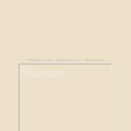
В Избушке на карте Тверской области — Яндекс Карты
В Избушке
Конный клуб в Тверской области
Отдых на ферме в Тверской области