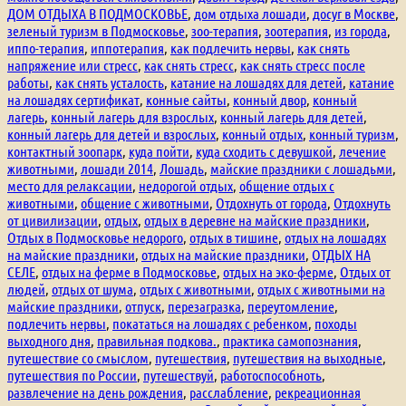
ДОМ ОТДЫХА В ПОДМОСКОВЬЕ
,
дом отдыха лошади
,
досуг в Москве
,
зеленый туризм в Подмосковье
,
зоо-терапия
,
зоотерапия
,
из города
,
иппо-терапия
,
иппотерапия
,
как подлечить нервы
,
как снять
напряжение или стресс
,
как снять стресс
,
как снять стресс после
работы
,
как снять усталость
,
катание на лошадях для детей
,
катание
на лошадях сертификат
,
конные сайты
,
конный двор
,
конный
лагерь
,
конный лагерь для взрослых
,
конный лагерь для детей
,
конный лагерь для детей и взрослых
,
конный отдых
,
конный туризм
,
контактный зоопарк
,
куда пойти
,
куда сходить с девушкой
,
лечение
животными
,
лошади 2014
,
Лошадь
,
майские праздники с лошадьми
,
место для релаксации
,
недорогой отдых
,
общение отдых с
животными
,
общение с животными
,
Отдохнуть от города
,
Отдохнуть
от цивилизации
,
отдых
,
отдых в деревне на майские праздники
,
Отдых в Подмосковье недорого
,
отдых в тишине
,
отдых на лошадях
на майские праздники
,
отдых на майские праздники
,
ОТДЫХ НА
СЕЛЕ
,
отдых на ферме в Подмосковье
,
отдых на эко-ферме
,
Отдых от
людей
,
отдых от шума
,
отдых с животными
,
отдых с животными на
майские праздники
,
отпуск
,
перезагразка
,
переутомление
,
подлечить нервы
,
покататься на лошадях с ребенком
,
походы
выходного дня
,
правильная подкова.
,
практика самопознания
,
путешествие со смыслом
,
путешествия
,
путешествия на выходные
,
путешествия по России
,
путешествуй
,
работоспособноть
,
развлечение на день рождения
,
расслабление
,
рекреационная