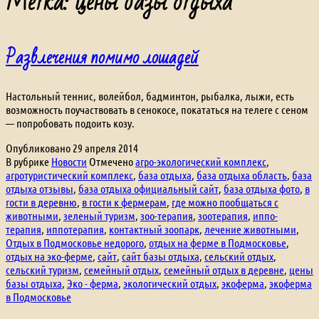
Метка:
цены базы отдыха
Развлечения помимо лошадей
Настольный теннис, волейбол, бадминтон, рыбалка, лыжи, есть
возможность поучаствовать в сенокосе, покататься на телеге с сеном
— попробовать подоить козу.
Опубликовано
29 апреля 2014
В рубрике
Новости
Отмечено
агро-экологический комплекс
,
агротуристический комплекс
,
база отдыха
,
база отдыха область
,
база
отдыха отзывы
,
база отдыха официальный сайт
,
база отдыха фото
,
в
гости в деревню
,
в гости к фермерам
,
где можно пообщаться с
животными
,
зеленый туризм
,
зоо-терапия
,
зоотерапия
,
иппо-
терапия
,
иппотерапия
,
контактный зоопарк
,
лечение животными
,
Отдых в Подмосковье недорого
,
отдых на ферме в Подмосковье
,
отдых на эко-ферме
,
сайт
,
сайт базы отдыха
,
сельский отдых
,
сельский туризм
,
семейный отдых
,
семейный отдых в деревне
,
цены
базы отдыха
,
Эко - ферма
,
экологический отдых
,
экоферма
,
экоферма
в Подмосковье