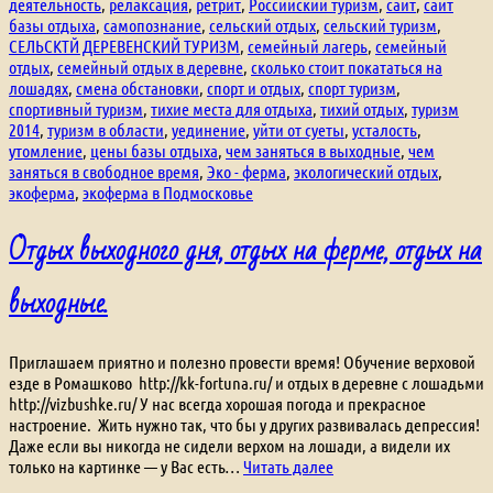
деятельность
,
релаксация
,
ретрит
,
Российский туризм
,
сайт
,
сайт
базы отдыха
,
самопознание
,
сельский отдых
,
сельский туризм
,
СЕЛЬСКТЙ ДЕРЕВЕНСКИЙ ТУРИЗМ
,
семейный лагерь
,
семейный
отдых
,
семейный отдых в деревне
,
сколько стоит покататься на
лошадях
,
смена обстановки
,
спорт и отдых
,
спорт туризм
,
спортивный туризм
,
тихие места для отдыха
,
тихий отдых
,
туризм
2014
,
туризм в области
,
уединение
,
уйти от суеты
,
усталость
,
утомление
,
цены базы отдыха
,
чем заняться в выходные
,
чем
заняться в свободное время
,
Эко - ферма
,
экологический отдых
,
экоферма
,
экоферма в Подмосковье
Отдых выходного дня, отдых на ферме, отдых на
выходные.
Приглашаем приятно и полезно провести время! Обучение верховой
езде в Ромашково http://kk-fortuna.ru/ и отдых в деревне с лошадьми
http://vizbushke.ru/ У нас всегда хорошая погода и прекрасное
настроение. Жить нужно так, что бы у других развивалась депрессия!
Даже если вы никогда не сидели верхом на лошади, а видели их
Отдых
только на картинке — у Вас есть…
Читать далее
выходного