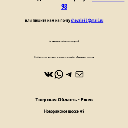
98
или пишите нам на почту
shevale75@mail.ru
Не является публичной офертой.
Клуб является частным, и может отказать без объяснения причин
ВКонтакте
WhatsApp
Telegram
Почта
Тверская Область - Ржев
Новорижское шоссе м9