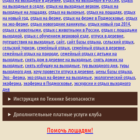
на выходные в седле
,
отдых на выходные верхом
,
отдых на
выходные на лошадях
,
отдых на выхоные
,
отдых на лошадях
,
отдых
на новый год
,
отдых на ферме
,
отдых на ферме в Подмосковье
,
отдых
на эко-ферме
,
отдых новогодние каникулы
,
отдых новый год 2014
,
отдых с животными
,
отдых с животными в России
,
отдых с лошадьми
выходной
,
отдых с обучением верховой езде
,
отпуск в деревне
,
путешествия на выходные
,
сайт
,
сайт базы отдыха
,
сельский отдых
,
сельский туризм
,
семейный отдых
,
семейный отдых в деревне
,
семейный отдых на природе
,
семейный отдых с детьми на
выходные
,
снять дом в деревне на выходные
,
снять домик на
выходные
,
снять избушку на выходные
,
тур выходного дня
,
туры
выходного дня
,
хочу провести отпуск в деревне
,
цены базы отдыха
,
Эко - ферма
,
эко отдых на ферме на выходные
,
экологический отдых
,
экоферма
,
экоферма в Подмосковье
,
экскурсии и отдых выходного
дня
Инструкция по Технике Безопасности
Дополнительные платные услуги клуба
Помочь лошадям!