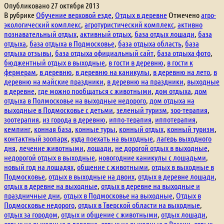
Опубликовано
27 октября 2013
дня,
В рубрике
Обучение верховой езде
,
Отдых в деревне
Отмечено
агро-
отдых
экологический комплекс
,
агротуристический комплекс
,
активно
на
познавательный отдых
,
активный отдых
,
база отдых лошади
,
база
ферме,
отдыха
,
база отдыха в Подмосковье
,
база отдыха область
,
база
отдых
отдыха отзывы
,
база отдыха официальный сайт
,
база отдыха фото
,
на
бюджентный отдых в выходные
,
в гости в деревню
,
в гости к
выходные.
фермерам
,
в деревню
,
в деревню на каникулы
,
в деревню на лето
,
в
деревню на майские праздники
,
в деревню на праздники
,
выходные
в деревне
,
где можно пообщаться с животными
,
дом отдыха
,
дом
отдыха в Полмосковье на выходные недорого
,
дом отдыха на
выходные в Подмосковье с детьми
,
зеленый туризм
,
зоо-терапия
,
зоотерапия
,
из города в деревню
,
иппо-терапия
,
иппотерапия
,
кемпинг
,
конная база
,
конные туры
,
конный отдых
,
конный туризм
,
контактный зоопарк
,
куда поехать на выходные
,
лагерь выходного
дня
,
лечение животными
,
лошади
,
не дорогой отдых в выходные
,
недорогой отдых в выходные
,
новогодние каникулы с лошадьми
,
новый год на лошадях
,
общение с животными
,
отдых в выходные в
Подмосковье
,
отдых в выходные на двоих
,
отдых в деревне лошади
,
отдых в деревне на выходные
,
отдых в деревне на выходные и
праздничные дни
,
отдых в Подмосковье на выходные
,
Отдых в
Подмосковье недорого
,
отдых в Тверской области на выходные
,
отдых за городом
,
отдых и общение с животными
,
отдых лошади
,
отдых на выходные в деревне
,
отдых на выходные в России
,
отдых