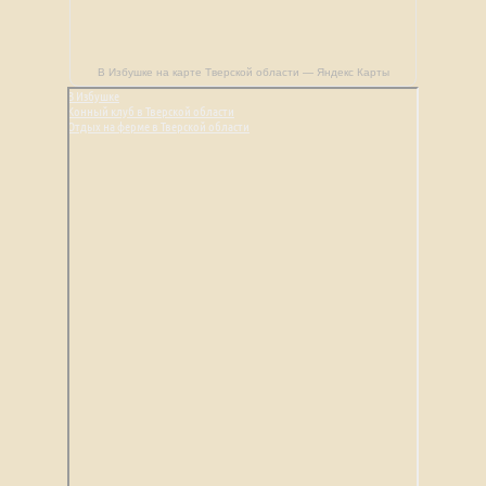
В Избушке на карте Тверской области — Яндекс Карты
В Избушке
Конный клуб в Тверской области
Отдых на ферме в Тверской области