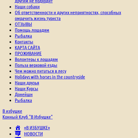
другим не подходит
Наши собаки
Об ответственности и других неприятностях, способных
омрачить жизнь туриста
ОТЗЫВЫ
Помощь лошадям
Рыбалка
Контакты
КАРТА САЙТА
ПРОЖИВАНИЕ
Волонтеры к лошадям
Польза верховой езды
Чем можно питаться в лесу
Holidays with horses in the countryside
Наши друзья
Наши Курсы
Донейшн
Рыбалка
В избушке
Конный Клуб "В Избушке"
«В ИЗБУШКЕ»
НОВОСТИ