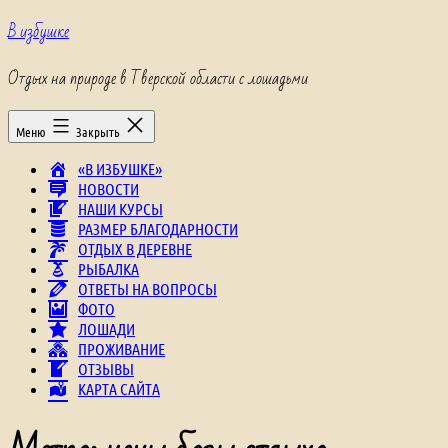
Перейти
В избушке
к
содержимому
Отдых на природе в Тверской области с лошадьми
Меню
Закрыть
«В ИЗБУШКЕ»
НОВОСТИ
НАШИ КУРСЫ
РАЗМЕР БЛАГОДАРНОСТИ
ОТДЫХ В ДЕРЕВНЕ
РЫБАЛКА
ОТВЕТЫ НА ВОПРОСЫ
ФОТО
ЛОШАДИ
ПРОЖИВАНИЕ
ОТЗЫВЫ
КАРТА САЙТА