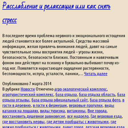
Расслабление и релаксация или как снять
стресс
В последнее время проблема нервного и эмоционального истощения
людей становится все более актуальной. Средства массовой
информации, желая привлечь внимания людей, давят на самые
чувствительные зоны восприятия людей – угрозы жизни,
безопасности, безопасности близких. Постоянным и навязчивым
фоном они действуют на психику и буквально выбивают почву из-
под ног. Появляется нарастающее ощущение растерянности,
Расслабле
беспомощности, испуга, усталости, паники,…
Читать далее
и
Опубликовано
7 марта 2014
релаксация
В рубрике
Новости
Отмечено
агро-экологический комплекс
,
или
агротуристический комплекс
,
база отдыха
,
база отдыха область
,
база
как
отдыха отзывы
,
база отдыха официальный сайт
,
база отдыха фото
,
в
снять
гости в деревню
,
в гости к фермерам
,
верховые прогулки
,
виды
стресс
катания на лошадях
,
виды туризма
,
витамины
,
Вне города
,
восстановить душевное равновесие
,
все надоело
,
Где верховая езда
,
где восстановить нервы
,
где детям пообщатьс с животными
,
где
можно пообщаться с животными
,
давит город
,
детская верховая езда
,