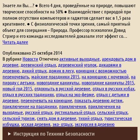
Знаете ли Вы…? ● Всего 4 дня, проведённые на природе, повышают
творческие способности на 50% ● Взаимодействие с природой при
полном отсутствии компьютеров и гаджетов сделает вас в 1,5 раза
креативнее. ● С физиологической точки зрения, самый приятный
объект для созерцания – Природа. Профессор психологии Дэвид
Стрэер и его команда исследователей доказали этот эффект со…
В
Читать далее
чем
Опубликовано
25 октября 2014
польза
В рубрике
Новости
Отмечено
активные выходные
,
арендовать дом в
деревенского
деревне
,
деевенский отдых
,
деревенский уголок
,
дикарями в
отдыха?
деревню
,
дикий отдых
,
домик в лесу
,
конюшня с возможностью
Отдых
переночевать
,
майские праздники 2015
,
на конюшню с ночевкой
,
на
на
пироду с детьми
,
новогодние каникулы
,
новогодние каникулы 2015
,
эко
новый год 2015
,
отдохныть в русской деревне
,
отдых в русских избах
,
ферме?
отдых в русских традициях
,
отдых на эко-ферме
,
отдых с детьми в
деревне
,
переночевать на конюшне
,
показать деревню детям
,
приключение на праздники
,
приключения
,
приключения на
выходные
,
русский отдых
,
рустикальный отдых
,
сельский отдых
,
сельский туризм
,
снять дом в деревне
,
тихий отдых
,
туристическая
избушка
,
усская деревня
,
эко- отдых
,
экскурсия в деревню
Инструкция по Технике Безопасности