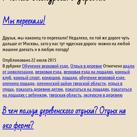
Мы переехали!
Друзья, мы наконец-то переехали! Недалеко, по той же дороге чуть
дальше от Москвы, зато у нас тут чудесная дорога- можно на любой
машине доехать и в любую погоду!
Опубликовано
22 июля 2015
В рубрике
Обучение верховой езде
,
Отдых в деревне
Отмечено
вдали
от цивилизации
,
верховая езда
,
верховая езда на лошадях
,
конный
клуб
,
конный спорт
,
конюшня
,
лошади
,
обучение верховой езде
,
оленино лошади
,
оленинский район тверской области
,
отдых в
глуши
,
показать деревню детям
,
покататься на лошадях
,
покататься
на лошадях с ребенком
,
тверская область
,
экскурсия в деревню
В чем польза деревенского отдыха? Отдых на
эко ферме?