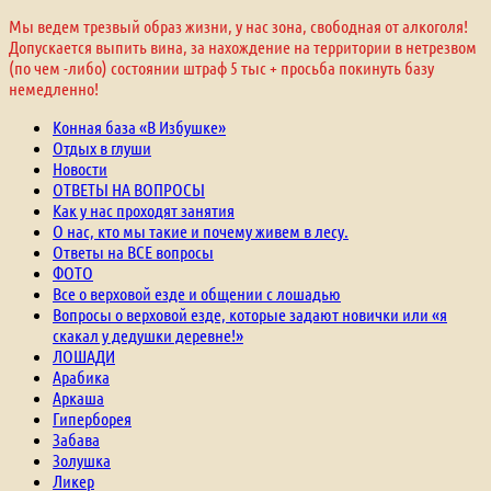
Мы ведем трезвый образ жизни, у нас зона, свободная от алкоголя!
Допускается выпить вина, за нахождение на территории в нетрезвом
(по чем -либо) состоянии штраф 5 тыс + просьба покинуть базу
немедленно!
Конная база «В Избушке»
Отдых в глуши
Новости
ОТВЕТЫ НА ВОПРОСЫ
Как у нас проходят занятия
О нас, кто мы такие и почему живем в лесу.
Ответы на ВСЕ вопросы
ФОТО
Все о верховой езде и общении с лошадью
Вопросы о верховой езде, которые задают новички или «я
скакал у дедушки деревне!»
ЛОШАДИ
Арабика
Аркаша
Гиперборея
Забава
Золушка
Ликер