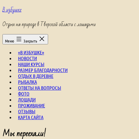
Перейти
В избушке
к
содержимому
Отдых на природе в Тверской области с лошадьми
Меню
Закрыть
«В ИЗБУШКЕ»
НОВОСТИ
НАШИ КУРСЫ
РАЗМЕР БЛАГОДАРНОСТИ
ОТДЫХ В ДЕРЕВНЕ
РЫБАЛКА
ОТВЕТЫ НА ВОПРОСЫ
ФОТО
ЛОШАДИ
ПРОЖИВАНИЕ
ОТЗЫВЫ
КАРТА САЙТА
Мы переехали!