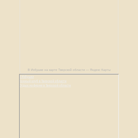
В Избушке на карте Тверской области — Яндекс Карты
В Избушке
Конный клуб в Тверской области
Отдых на ферме в Тверской области