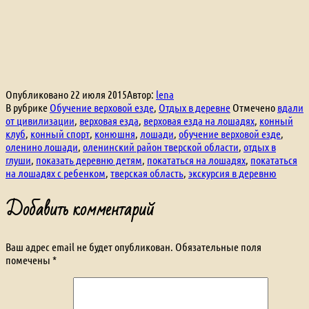
Опубликовано
22 июля 2015
Автор:
lena
В рубрике
Обучение верховой езде
,
Отдых в деревне
Отмечено
вдали
от цивилизации
,
верховая езда
,
верховая езда на лошадях
,
конный
клуб
,
конный спорт
,
конюшня
,
лошади
,
обучение верховой езде
,
оленино лошади
,
оленинский район тверской области
,
отдых в
глуши
,
показать деревню детям
,
покататься на лошадях
,
покататься
на лошадях с ребенком
,
тверская область
,
экскурсия в деревню
Добавить комментарий
Ваш адрес email не будет опубликован.
Обязательные поля
помечены
*