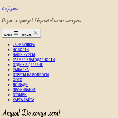
Перейти
В избушке
к
содержимому
Отдых на природе в Тверской области с лошадьми
Меню
Закрыть
«В ИЗБУШКЕ»
НОВОСТИ
НАШИ КУРСЫ
РАЗМЕР БЛАГОДАРНОСТИ
ОТДЫХ В ДЕРЕВНЕ
РЫБАЛКА
ОТВЕТЫ НА ВОПРОСЫ
ФОТО
ЛОШАДИ
ПРОЖИВАНИЕ
ОТЗЫВЫ
КАРТА САЙТА
Акция! До конца лета!