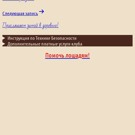
по
записям
Следующая запись
Приглашаем зимой в деревню!
Инструкция по Технике Безопасности
Дополнительные платные услуги клуба
Помочь лошадям!