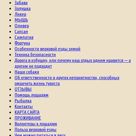
Забава
Золушка
Ликер
МЫШЬ
Оливер
Сапсан
Симпатия
Фортуна
Особенности верховой езды зимой
Техника безопасности
Дорога в избушку, или почему наш отдых одним нравится — а
другим не подходит
Наши собаки
Об ответственности и других неприятностях, способных
омрачить жизнь туриста
ОТЗЫВЫ
Помощь лошадям
Рыбалка
Контакты
КАРТА САЙТА
ПРОЖИВАНИЕ
Волонтеры к лошадям
Польза верховой езды
Чем можно питаться в лесу