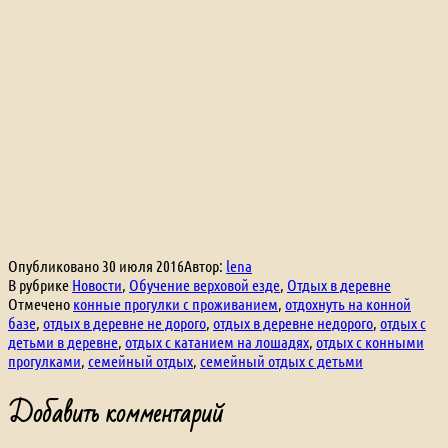
Опубликовано
30 июля 2016
Автор:
lena
В рубрике
Новости
,
Обучение верховой езде
,
Отдых в деревне
Отмечено
конные прогулки с проживанием
,
отдохнуть на конной
базе
,
отдых в деревне не дорого
,
отдых в деревне недорого
,
отдых с
детьми в деревне
,
отдых с катанием на лошадях
,
отдых с конными
прогулками
,
семейный отдых
,
семейный отдых с детьми
Добавить комментарий