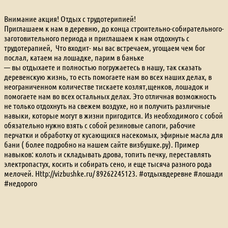
Внимание акция! Отдых с трудотерипией!
Приглашаем к нам в деревню, до конца строительно-собирательного-
заготовительного периода и приглашаем к нам отдохнуть с
трудотерапией, Что входит- мы вас встречаем, угощаем чем бог
послал, катаем на лошадке, парим в баньке
— вы отдыхаете и полностью погружаетесь в нашу, так сказать
деревенскую жизнь, то есть помогаете нам во всех наших делах, в
неограниченном количестве тискаете козлят,щенков, лошадок и
помогаете нам во всех остальных делах. Это отличная возможность
не только отдохнуть на свежем воздухе, но и получить различные
навыки, которые могут в жизни пригодится. Из необходимого с собой
обязательно нужно взять с собой резиновые сапоги, рабочие
перчатки и обработку от кусающихся насекомых, эфирные масла для
бани ( более подробно на нашем сайте визбушке.ру). Пример
навыков: колоть и складывать дрова, топить печку, переставлять
электропастух, косить и собирать сено, и еще тысяча разного рода
мелочей. Http://vizbushke.ru/ 89262245123. #отдыхвдеревне #лошади
#недорого