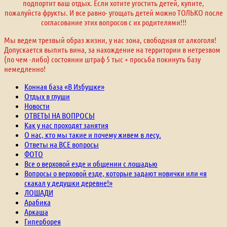
подпортит ваш отдых. Если хотите угостить детей, купите,
пожалуйста фрукты. И все равно- угощать детей можно ТОЛЬКО после
согласование этих вопросов с их родителями!!!
Мы ведем трезвый образ жизни, у нас зона, свободная от алкоголя!
Допускается выпить вина, за нахождение на территории в нетрезвом
(по чем -либо) состоянии штраф 5 тыс + просьба покинуть базу
немедленно!
Конная база «В Избушке»
Отдых в глуши
Новости
ОТВЕТЫ НА ВОПРОСЫ
Как у нас проходят занятия
О нас, кто мы такие и почему живем в лесу.
Ответы на ВСЕ вопросы
ФОТО
Все о верховой езде и общении с лошадью
Вопросы о верховой езде, которые задают новички или «я
скакал у дедушки деревне!»
ЛОШАДИ
Арабика
Аркаша
Гиперборея