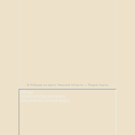
В Избушке на карте Тверской области — Яндекс Карты
В Избушке
Конный клуб в Тверской области
Отдых на ферме в Тверской области